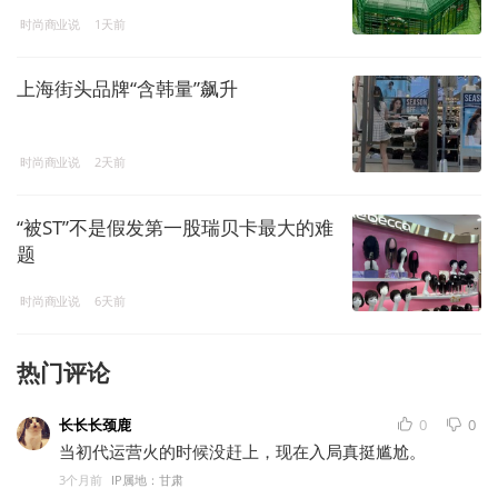
时尚商业说
1天前
上海街头品牌“含韩量”飙升
时尚商业说
2天前
“被ST”不是假发第一股瑞贝卡最大的难
题
时尚商业说
6天前
热门评论
长长长颈鹿
0
0
当初代运营火的时候没赶上，现在入局真挺尴尬。
3个月前
IP属地：甘肃