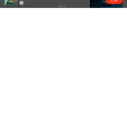
打开
级
硬科技头条
1天前
官方通报西安赛格商场坠亡事件
中国快讯
1天前
传智教育：如股价进一步异常上涨，
公司可能申请停牌核查
股市快讯
1天前
市占率超七成，中国动力电池军团再
创新高 | 动力电池排名⑥
锂电圈
1天前