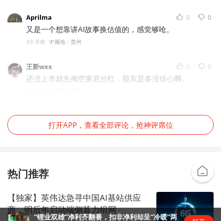
Aprilma
0
0
又是一个想靠讲AI故事换估值的，感觉够呛。
3个月前
IP属地：贵州
王新wxx
0
0
还没上市就先掏空家底分红，股东是多没信心啊。
3个月前
IP属地：重庆
打开APP，查看全部评论，抢神评席位
热门推荐
【独家】英伟达急寻中国AI基站供应
商，明后年启动端侧算力组网
“锂业双雄”净利齐翻番，扣非净利却呈“冷暖”两