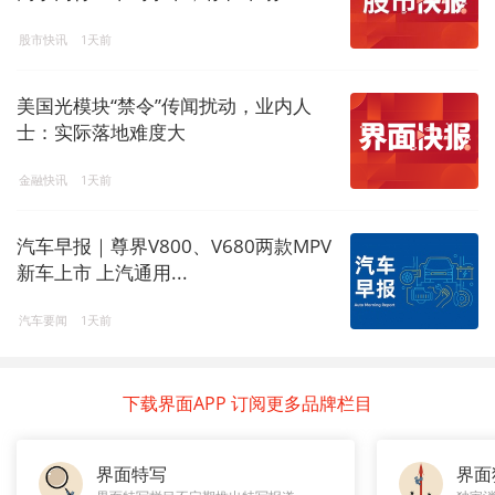
股市快讯
1天前
美国光模块“禁令”传闻扰动，业内人
士：实际落地难度大
金融快讯
1天前
汽车早报｜尊界V800、V680两款MPV
新车上市 上汽通用...
汽车要闻
1天前
下载界面APP 订阅更多品牌栏目
界面特写
界面