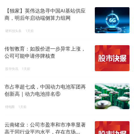
【独家】英伟达急寻中国AI基站供应
商，明后年启动端侧算力组网
硬科技头条
1天前
传智教育：如股价进一步异常上涨，
公司可能申请停牌核查
股市快讯
1天前
市占率超七成，中国动力电池军团再
创新高 | 动力电池排名⑥
锂电圈
1天前
云南锗业：公司市盈率和市净率显著
高于同行业平均水平，存在市场...