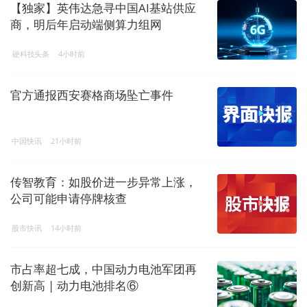
【独家】英伟达急寻中国AI基站供应
商，明后年启动端侧算力组网
硬科技头条
4小时前
官方通报西安赛格商场坠亡事件
中国快讯
21小时前
传智教育：如股价进一步异常上涨，
公司可能申请停牌核查
股市快讯
14小时前
市占率超七成，中国动力电池军团再
创新高 | 动力电池排名⑥