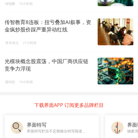
锂电圈
15小时前
传智教育8连板：扭亏叠加AI叙事，资
金疯炒股价踩严重异动红线
资本风云
21小时前
光模块概念股震荡，中国厂商供应链
竞争力浮现
硬科技
19小时前
下载界面APP 订阅更多品牌栏目
界面特写
界面
界面特写栏目不定期推出特写报道，
独家