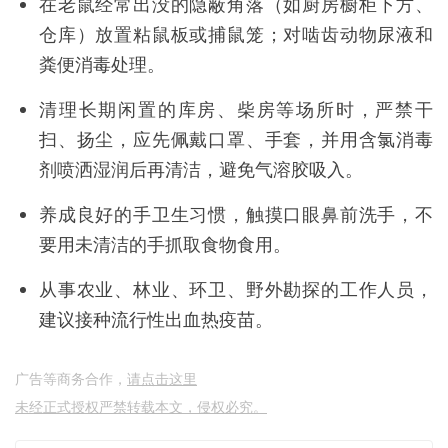
在老鼠经常出没的隐蔽角落（如厨房橱柜下方、
仓库）放置粘鼠板或捕鼠笼；对啮齿动物尿液和
粪便消毒处理。
清理长期闲置的库房、柴房等场所时，严禁干
扫、扬尘，应先佩戴口罩、手套，并用含氯消毒
剂喷洒湿润后再清洁，避免气溶胶吸入。
养成良好的手卫生习惯，触摸口眼鼻前洗手，不
要用未清洁的手抓取食物食用。
从事农业、林业、环卫、野外勘探的工作人员，
建议接种流行性出血热疫苗。
广告等商务合作，
请点击这里
未经正式授权严禁转载本文，侵权必究。