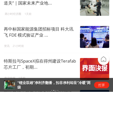
道关” | 国家未来产业地...
两小时经济圈
1天前
再中标国家能源集团招标项目 科大讯
飞 FDE 模式验证产业 ...
资讯
21小时前
特斯拉与SpaceX拟在得州建设Terafab
芯片工厂，初期...
商业快报
1天前
“锂业双雄”净利齐翻番，扣非净利却呈“冷暖”两
打开
级
科技早报 | 苹果上调多款设备以旧换
新回收价；宇树科技回应机...
科技早报
11小时前