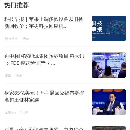
热门推荐
科技早报 | 苹果上调多款设备以旧换
新回收价；宇树科技回应机...
科技早报
1天前
再中标国家能源集团招标项目 科大讯
飞 FDE 模式验证产业 ...
资讯
1天前
身家85亿美元！孙宇晨回应福布斯排
名超王健林家族
金融live
1天前
刚果（金）资源政策收紧，中资矿企