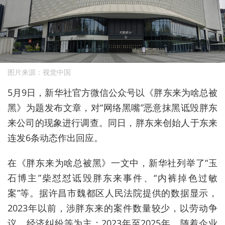
图片来源：视觉中国
5
月9日，新华社官方微信公众号以《胖东来为啥总被
黑》为题发布文章，对“网络黑嘴”恶意抹黑诋毁胖东
来公司的现象进行调查。
同日，胖东来创始人于东来
连发6条动态作出回应。
在
《胖东来为啥总被黑》
一文中，新华社
列举了“玉
石博主”
柴怼怼
诋毁胖东来事件、“内裤掉色过敏
案”等。据许昌市魏都区人民法院提供的数据显示，
2023年以前，涉胖东来的案件数量较少，以劳动争
议、经济纠纷等为主；2023年至2025年，随着企业