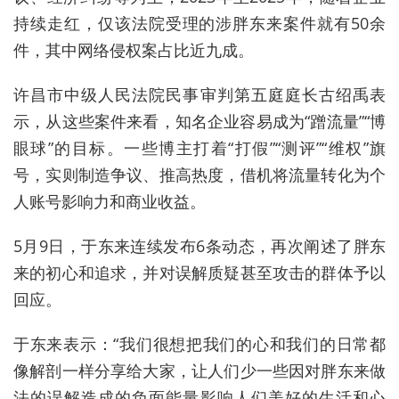
持续走红，仅该法院受理的涉胖东来案件就有50余
件，其中网络侵权案占比近九成。
许昌市中级人民法院民事审判第五庭庭长古绍禹
表
示，
从这些案件来看，知名企业容易成为
“
蹭流量
”“
博
眼球
”
的目标。一些博主打着
“
打假
”“
测评
”“
维权
”
旗
号，实则制造争议、推高热度，借机将流量转化为个
人账号影响力和商业收益。
5月
9日，于东来连续发布6条动态，再次阐述了胖东
来的初心和追求，并对误解质疑甚至攻击的群体予以
回应。
于东来表示：
“
我们很想把我们的心和我们的日常都
像解剖一样分享给大家，让人们少一些因对胖东来做
法的误解造成的负面能量影响人们美好的生活和心