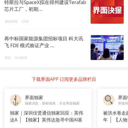
特斯拉与SpaceX拟在得州建设Terafab
芯片工厂，初期...
商业快报
1天前
再中标国家能源集团招标项目 科大讯
飞 FDE 模式验证产业 ...
资讯
18小时前
下载界面APP 订阅更多品牌栏目
界面独家
界面
独家消息，新鲜视角，尽在界面独家
界面
独家｜深圳佳贤通信独家回应：英伟
被洪水卷走
达A
【独家】英伟达急寻中国AI基
年
【人物
站供应商
长”：