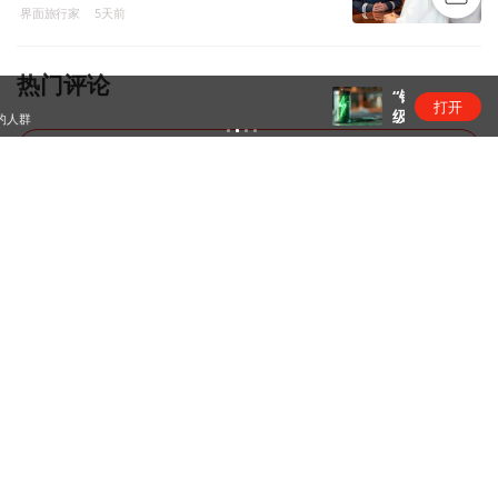
界面旅行家
5天前
热门评论
“锂业双雄”净利齐翻番，扣非净利却呈“冷暖”两
打开
级
暂无评论，去抢神评席位
热门推荐
上海打通脑机接口技术走向市场的“三
道关” | 国家未来产业地...
两小时经济圈
1天前
再中标国家能源集团招标项目 科大讯
飞 FDE 模式验证产业 ...