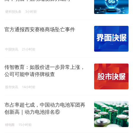
硬科技头条
3小时前
官方通报西安赛格商场坠亡事件
中国快讯
21小时前
传智教育：如股价进一步异常上涨，
公司可能申请停牌核查
股市快讯
14小时前
市占率超七成，中国动力电池军团再
创新高 | 动力电池排名⑥
锂电圈
15小时前