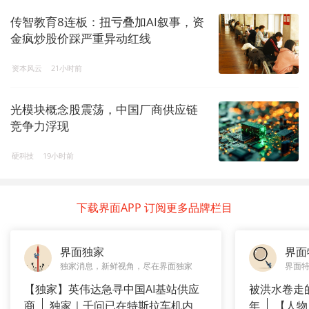
传智教育8连板：扭亏叠加AI叙事，资
金疯炒股价踩严重异动红线
资本风云
21小时前
光模块概念股震荡，中国厂商供应链
竞争力浮现
硬科技
19小时前
下载界面APP 订阅更多品牌栏目
界面独家
界面
独家消息，新鲜视角，尽在界面独家
界面
【独家】英伟达急寻中国AI基站供应
被洪水卷走
商
独家｜千问已在特斯拉车机内
年
【人物