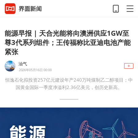
能源早报 | 天合光能将向澳洲供应1GW至
尊3代系列组件；王传福称比亚迪电池产能
紧张
油气
2026年05月16日 00:00
恒逸石化拟投资257亿元建设年产240万吨煤制乙二醇项目；中
国黄金国际一季度净溢利2.36亿美元，创历史新高。