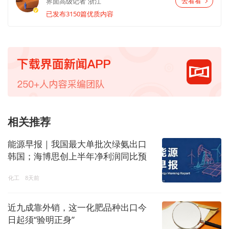
界面高级记者
浙江
去看看
已发布3150篇优质内容
相关推荐
能源早报｜我国最大单批次绿氨出口
韩国；海博思创上半年净利润同比预
增最高达121.63%
化工
8天前
近九成靠外销，这一化肥品种出口今
日起须“验明正身”