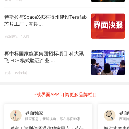
特斯拉与SpaceX拟在得州建设Terafab
芯片工厂，初期...
商业快报
1天前
再中标国家能源集团招标项目 科大讯
飞 FDE 模式验证产业 ...
资讯
15小时前
下载界面APP 订阅更多品牌栏目
界面独家
界面
独家消息，新鲜视角，尽在界面独家
界面
独家｜深圳佳贤通信独家回应：英伟
被洪水卷走