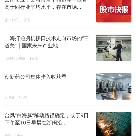
高于同行业平均水平，存在市场...
股市快讯
1天前
上海打通脑机接口技术走向市场的“三
道关” | 国家未来产业地...
两小时经济圈
1天前
创新药公司集体步入收获季
药事会
1天前
台风“白海豚”移动路径确定，或于9日
下午至10日早晨在浙闽沿...
镜面
1天前