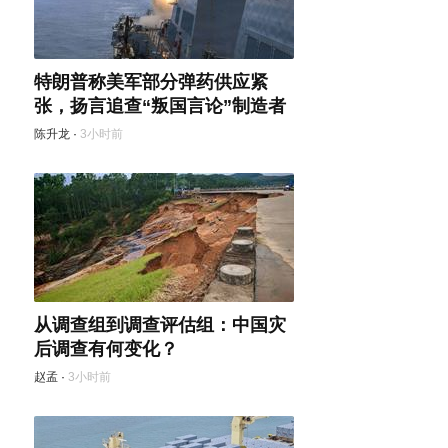
特朗普称美军部分弹药供应紧
张，扬言追查“叛国言论”制造者
陈升龙
·
3小时前
从调查组到调查评估组：中国灾
后调查有何变化？
赵孟
·
3小时前