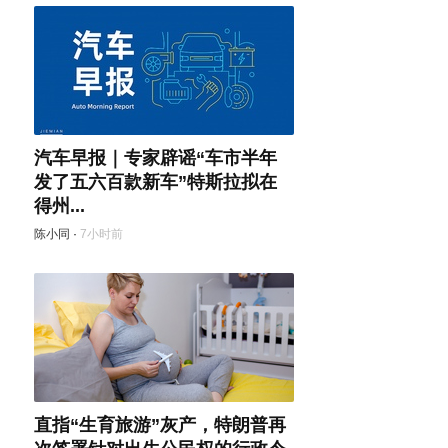
汽车早报｜专家辟谣“车市半年
发了五六百款新车”特斯拉拟在
得州...
陈小同
·
7小时前
直指“生育旅游”灰产，特朗普再