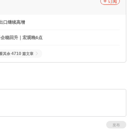
订阅
国出口继续高增
企稳回升｜宏观晚6点
4710
看其余
篇文章
发布