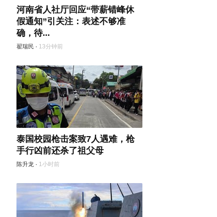
河南省人社厅回应“带薪错峰休
假通知”引关注：表述不够准
确，待...
翟瑞民
·
13分钟前
泰国校园枪击案致7人遇难，枪
手行凶前还杀了祖父母
陈升龙
·
1小时前