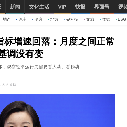
经
新闻
文化生活
VIP
快报
界面号
视
地产
汽车
健康
地方
硬科技
文旅
数据
ESG
指标增速回落：月度之间正常
主基调没有变
体，观察经济运行关键要看大势、看趋势。
：界面新闻