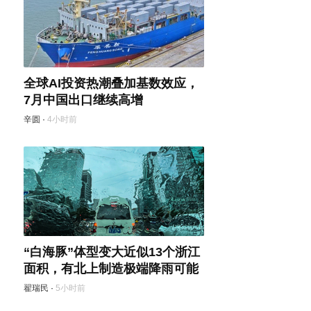
全球AI投资热潮叠加基数效应，
7月中国出口继续高增
辛圆
·
4小时前
“白海豚”体型变大近似13个浙江
面积，有北上制造极端降雨可能
翟瑞民
·
5小时前