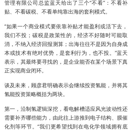
管理有限公司
总监蓝天给出了三个“不看”：不看补
贴、不看碳税、不看单纯靠出海的套利模式。
“如果一个商业模式要依靠补贴才能盈利或活下去，
我们不投；碳税是政策性的，经济不好随时可能取
消，不纳入经济回报测算；出海
往往
不是因为自身成
本或技术有绝对优势，是套利
行为
，也不投。”蓝天
表示，
其最终要
寻找的，是
企业
能否在某个场景下真
正实现商业闭环
。
谈及未来，顾彦君明确表示会继续投资氢能，并将
其
氢能投资策略概括为两块。
第一，
沿制氢逻辑深挖，看电解槽适应风光波动性还
需要补齐哪些能力，由此往上游推到电子结构、膜催
化剂等环节。“我们更希望找到在电化学领域拥有底