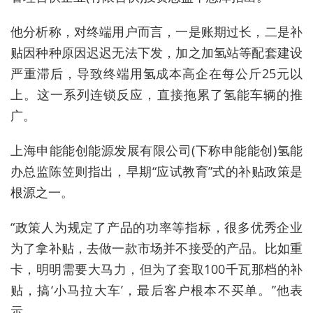
他分析
称
，对终端用户而言，一是账期过长，二是补
贴因种种原因迟迟无法下发，加之加氢站等配套建设
严重滞后，导致终端用氢成本高企在每公斤25元以
上。这一系列连锁反应，直接拖累了氢能车辆的推
广。
上海申能能创能源发展有限公司
(
下称
申能能创
)
氢能
办总监陈笠
则
指出，早期“应试教育”式的补贴政策是
根源之一。
“政策人为规定了产品的功率等指标，很多优秀企业
为了拿补贴，去做一款市场并不接受的产品。比如重
卡，明明需要大马力，但为了套取100千瓦那档的补
贴，搞‘小马拉大车’，最后客户根本不买单。”他
表
示。