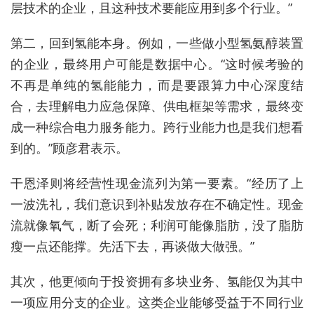
层技术的企业，且这种技术要能应用到多个行业。”
第二，
回到氢能本身。
例如，
一些做小型氢氨醇装置
的企业，最终用户可能是数据中心。“这时候考验的
不再是单纯的氢能能力，而是要跟
算力
中心深度结
合，去理解电力应急保障、供电框架等需求，最终变
成一种综合电力服务能力。
跨行业能力也是我们想看
到的。
”顾彦君
表示。
干恩泽
则
将经营性现金流列为第一要素。“经历了上
一波洗礼，我们意识到补贴发放存在不确定性。现金
流就像氧气，断了会死；利润
可能
像脂肪，
没了脂肪
瘦一点还能撑。先活下去，再谈做大做强。”
其次
，他更倾向于投资拥有多块业务、氢能仅为其中
一项应用分支的企业。
这类企业
能够受益于不同行业