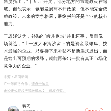
角度
指出
，
“
十五五
”
开局，部分地方的氢能政策在退
坡。
但他表示，
氢能
发展
离不开政策，但不能完全依
赖政策。未来的竞争格局，最终拼的还是企业的核心
能力
。
干恩泽认为，补贴的“缓步退坡”并非坏事，反而像一
场筛选，“上一波大浪淘沙留下的是资金最雄厚、
技
术最强
的企业。只要接下来补贴不是断崖式退出，而
是给出可预期的缓释，就能再杀出一批有真正市场化
竞争力的企业。”
来源：界面新闻
广告等商务合作，
请点击这里
未经正式授权严禁转载本文，侵权必究。
蒋习