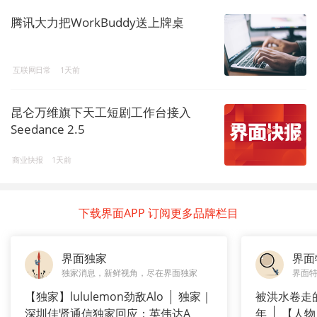
腾讯大力把WorkBuddy送上牌桌
互联网日常
1天前
昆仑万维旗下天工短剧工作台接入
Seedance 2.5
商业快报
1天前
下载界面APP 订阅更多品牌栏目
界面独家
界面
独家消息，新鲜视角，尽在界面独家
界面
【独家】lululemon劲敌Alo
独家｜
被洪水卷走
深圳佳贤通信独家回应：英伟达A
年
【人物