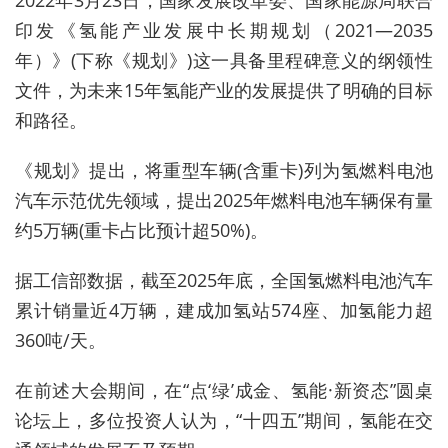
2022年3月23日，国家发展改革委、国家能源局联合
印发《氢能产业发展中长期规划（2021—2035
年）》
(
下称《规划》
)
这一具备里程碑意义的纲领性
文件，为未来15年氢能产业的发展提供了明确的目标
和路径。
《规划》
提出，
将重型车辆
(
含重卡
)
列为氢燃料电池
汽车示范优先领域，提出2025年燃料电池车辆保有量
约5万辆
(
重卡占比预计超50%
)
。
据工信部数据，截至2025年底，全国氢燃料电池汽车
累计销量近4万辆，建成加氢站574座、加氢能力超
360吨/天。
在前述大会期间，在“点‘绿’成金、氢能·新资态”圆桌
论坛上，多位投资人
认为
，
“十四五”
期间，氢能在交