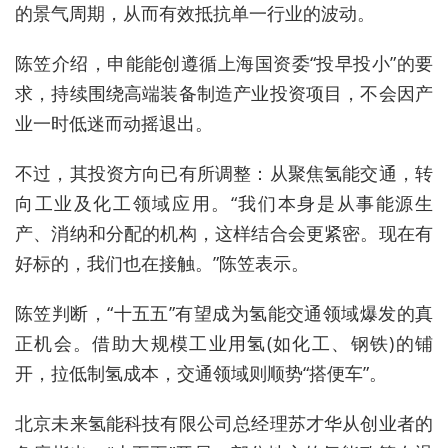
的景气周期，从而有效抵抗单一行业的波动。
陈笠介绍，申能能创遵循上海国资委“投早投小”的要
求，持续围绕
高端装备制造产业投资项目
，
不会
因产
业一时低迷而动摇退出。
不过，
其
投资方向已有所调整：从聚焦氢能交通，转
向工业及化工领域
应用
。
“我们本身是从事能源生
产、消纳和分配的机构，这样结合会更紧密。现在有
好标的，我们
也在接触。”陈笠表示。
陈笠判断，“十五五”有望成为氢能交通领域爆发的真
正机会。借助大规模工业用氢
(
如化工、钢铁
)
的铺
开，拉低
制氢
成本，交通领域则顺势“搭便车”。
北京未来氢能科技有限公司总经理苏才华从创业者的