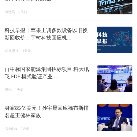
制造局
1天前
科技早报 | 苹果上调多款设备以旧换
新回收价；宇树科技回应机...
科技早报
1天前
再中标国家能源集团招标项目 科大讯
飞 FDE 模式验证产业 ...
资讯
1天前
身家85亿美元！孙宇晨回应福布斯排
名超王健林家族
金融live
1天前