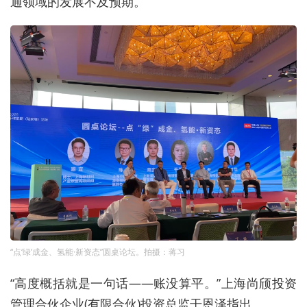
通领域的发展
不及预期。
“点‘绿’成金、氢能·新资态”圆桌论坛。拍摄：蒋习
“高度概括就是一句话——账没算平。”上海尚颀投资
管理合伙企业
(
有限合伙
)
投资总监干恩泽
指出
。