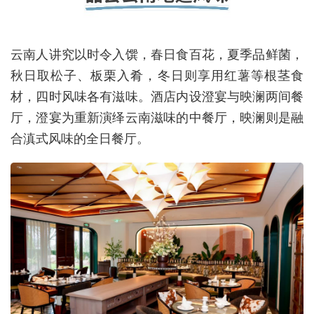
云南人讲究以时令入馔，春日食百花，夏季品鲜菌，
秋日取松子、板栗入肴，冬日则享用红薯等根茎食
材，四时风味各有滋味。酒店内设澄宴与映澜两间餐
厅，澄宴为重新演绎云南滋味的中餐厅，映澜则是融
合滇式风味的全日餐厅。