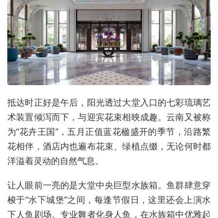
抵达时正好是午后，阳光透过大堂入口的七彩琉璃艺
术装置倾泻而下，与迎宾花束相映成趣。云南又被称
为“花卉王国”，五月正值蓝花楹盛开的季节，沿路繁
花相伴，酒店内也遍布花束、绿植点缀，无论何时都
洋溢着灵动的自然气息。
让人眼前一亮的是大堂中央巨型水族箱。鱼群肆意穿
梭于“水下城堡”之间，每逢节假日，这里还会上演水
下人鱼剧场。专业舞者化⾝⼈鱼，在⽔族箱中优雅起