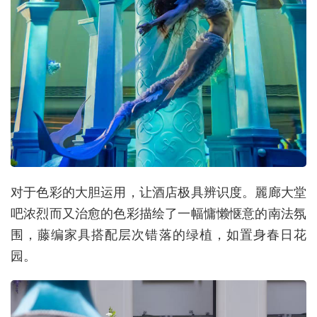
对于色彩的大胆运用，让酒店极具辨识度。麗廊大堂
吧浓烈而又治愈的色彩描绘了一幅慵懒惬意的南法氛
围，藤编家具搭配层次错落的绿植，如置身春日花
园。