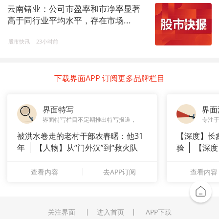
云南锗业：公司市盈率和市净率显著
高于同行业平均水平，存在市场...
股市快讯
23小时前
下载界面APP 订阅更多品牌栏目
界面特写
界面
界面特写栏目不定期推出特写报道，
专注
被洪水卷走的老村干部农春曙：他31
【深度】长
年
【人物】从“门外汉”到“救火队
验
【深度
长”：
崇拜”
查看内容
去APP订阅
查看内容
关注界面
进入首页
APP下载