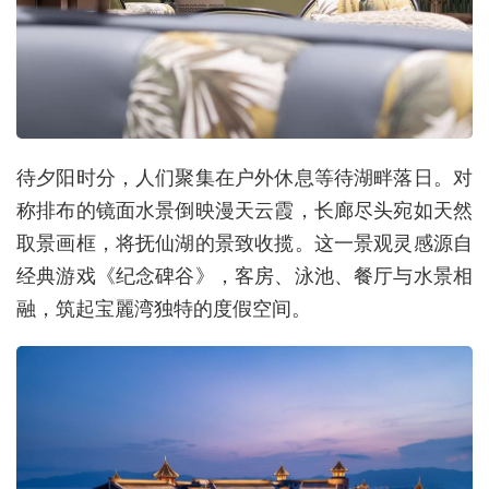
待夕阳时分，人们聚集在户外休息等待湖畔落日。对
称排布的镜面水景倒映漫天云霞，长廊尽头宛如天然
取景画框，将抚仙湖的景致收揽。这一景观灵感源自
经典游戏《纪念碑⾕》，客房、泳池、餐厅与水景相
融，筑起宝麗湾独特的度假空间。