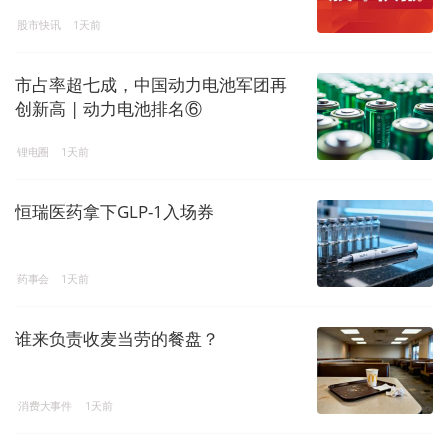
股市快讯
1天前
市占率超七成，中国动力电池军团再
创新高 | 动力电池排名⑥
锂电圈
1天前
恒瑞医药拿下GLP-1入场券
药事会
1天前
谁来负责收麦当劳的餐盘？
消费大事件
1天前