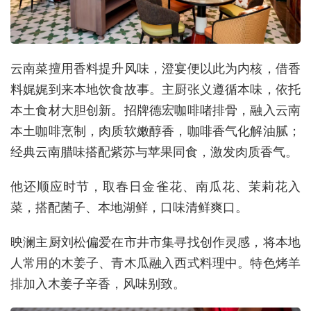
云南菜擅用香料提升风味，澄宴便以此为内核，借香
料娓娓到来本地饮食故事。主厨张义遵循本味，依托
本土食材大胆创新。招牌德宏咖啡啫排骨，融入云南
本土咖啡烹制，肉质软嫩醇香，咖啡香气化解油腻；
经典云南腊味搭配紫苏与苹果同食，激发肉质香气。
他还顺应时节，取春日金雀花、南瓜花、茉莉花入
菜，搭配菌子、本地湖鲜，口味清鲜爽口。
映澜主厨刘松偏爱在市井市集寻找创作灵感，将本地
人常用的木姜子、青木瓜融入西式料理中。特色烤羊
排加入木姜子辛香，风味别致。