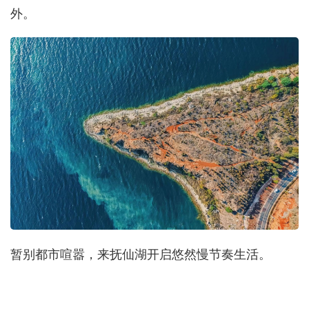
外。
暂别都市喧嚣，来抚仙湖开启悠然慢节奏生活。