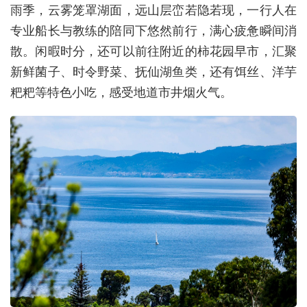
雨季，云雾笼罩湖面，远山层峦若隐若现，一行人在
专业船长与教练的陪同下悠然前行，满心疲惫瞬间消
散。闲暇时分，还可以前往附近的柿花园早市，汇聚
新鲜菌子、时令野菜、抚仙湖鱼类，还有饵丝、洋芋
粑粑等特色小吃，感受地道市井烟火气。