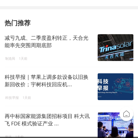
热门推荐
减亏九成、二季度盈利转正，天合光
能率先突围周期底部
制造局
1天前
科技早报 | 苹果上调多款设备以旧换
新回收价；宇树科技回应机...
科技早报
1天前
再中标国家能源集团招标项目 科大讯
飞 FDE 模式验证产业 ...
资讯
1天前