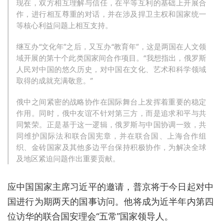
现在，双方相互理解与信任，在平等互利的基础上开展合
作，进行相互尊重的对话，并在涉及捍卫主权和国家统一
等核心利益问题上相互支持。
继互办“文化年”之后，又互办“教育年”，这是两国在人文领
域开展的第十个此类国家间合作项目。“我想指出，俄罗斯
人民对中国的悠久历史，对中国在文化、艺术和科学领域
取得的成就充满敬意。”
俄中之间紧密的战略协作在国际舞台上发挥着重要的稳定
作用。同时，俄中友谊不针对第三方，而是追求和平与共
同繁荣。正是基于这一逻辑，俄罗斯与中国协调一致，共
同维护国际法和联合国宪章，并在联合国、上海合作组
织、金砖国家及其他多边平台保持积极协作，为解决全球
及地区紧迫问题作出重要贡献。
应中国国家
主席习
近平的邀请，普京将于今日起对中
国进行为期两天的国事访问。他
将成为近半年内第四
位访华的联合国安理会“五常”
国家领导人
。