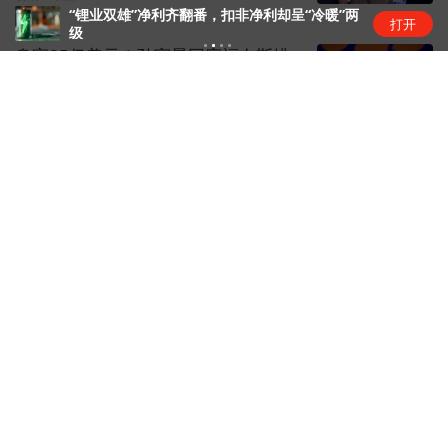
“锂业双雄”净利齐翻番，扣非净利却呈“冷暖”两
打开
级
身家85亿美元！孙宇晨回应福布斯排
名超王健林家族
金融live
1天前
刚果（金）资源政策收紧，中资矿企
影响几何？
矿产
1天前
腾讯大力把WorkBuddy送上牌桌
互联网日常
1天前