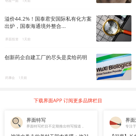
明星一面
1天前
溢价44.2%！国泰君安国际私有化方案
出炉，国泰海通境外整合...
界面投资
1天前
创新药企自建工厂的尽头是卖给药明
药事会
1天前
下载界面APP 订阅更多品牌栏目
界面特写
界面
界面特写栏目不定期推出特写报道，
专注