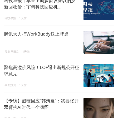
科技早报 | 苹果上调多款设备以旧换
新回收价；宇树科技回应机...
科技早报
1天前
腾讯大力把WorkBuddy送上牌桌
互联网日常
1天前
聚焦高溢价风险！LOF退出新规公开征
求意见
界面投资
1天前
【专访】戚薇回应“韩清夏”：我要张开
双臂抱AI时代一个满怀