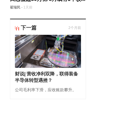
翟瑞民
·
1天前
下一篇
2个月前
财说| 营收净利双降，联得装备
半导体转型遇挫？
公司毛利率下滑，应收账款攀升。