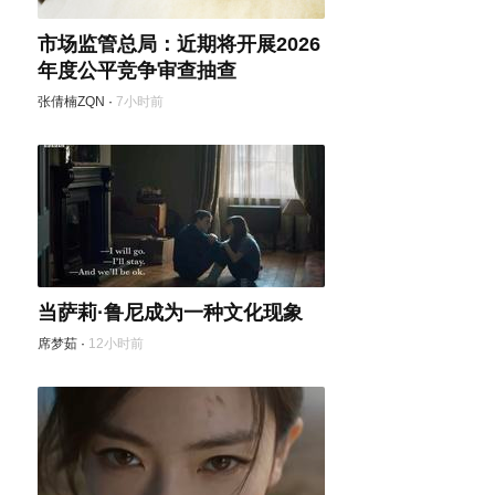
市场监管总局：近期将开展2026
年度公平竞争审查抽查
张倩楠ZQN
·
7小时前
当萨莉·鲁尼成为一种文化现象
席梦茹
·
12小时前