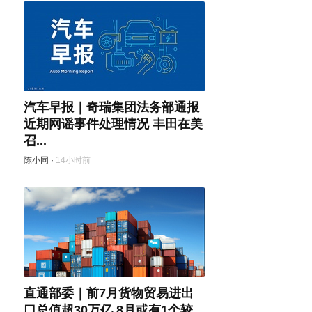
汽车早报｜奇瑞集团法务部通报
近期网谣事件处理情况 丰田在美
召...
陈小同
·
14小时前
直通部委｜前7月货物贸易进出
口总值超30万亿 8月或有1个较...