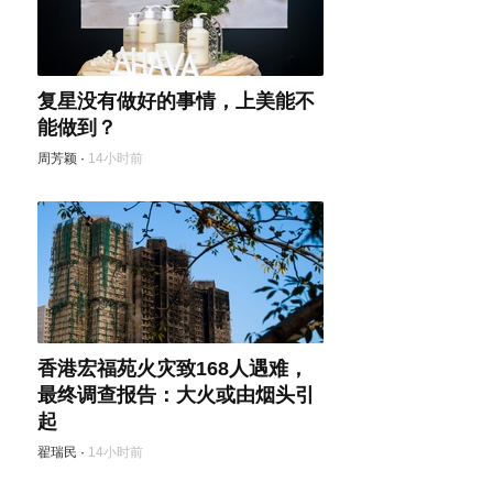
复星没有做好的事情，上美能不
能做到？
周芳颖
·
14小时前
香港宏福苑火灾致168人遇难，
最终调查报告：大火或由烟头引
起
翟瑞民
·
14小时前