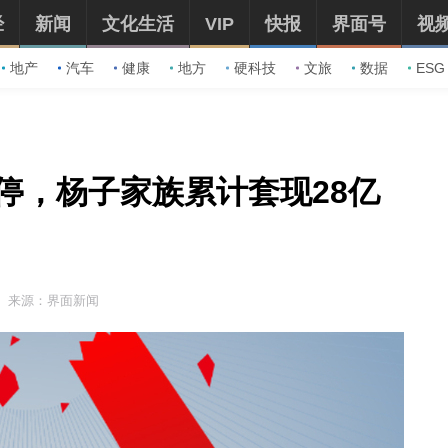
经
新闻
文化生活
VIP
快报
界面号
视
地产
汽车
健康
地方
硬科技
文旅
数据
ESG
停，杨子家族累计套现28亿
来源：界面新闻