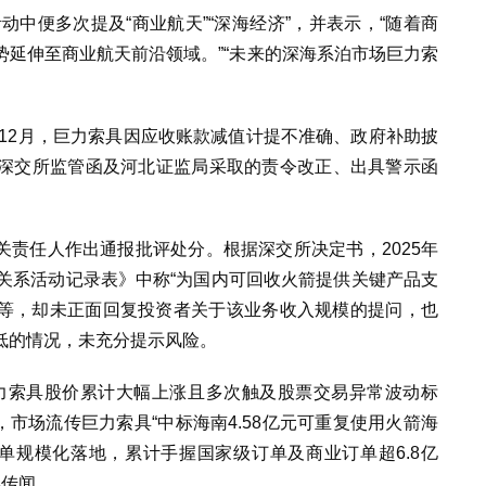
动中便多次提及“商业航天”“深海经济”，并表示，“随着商
延伸至商业航天前沿领域。”“未来的深海系泊市场巨力索
年12月，巨力索具因应收账款减值计提不准确、政府补助披
深交所监管函及河北证监局采取的责令改正、出具警示函
相关责任人作出通报批评处分。根据深交所决定书，2025年
关系活动记录表》中称“为国内可回收火箭提供关键产品支
”等，却未正面回复投资者关于该业务收入规模的提问，也
低的情况，未充分提示风险。
1日，巨力索具股价累计大幅上涨且多次触及股票交易异常波动标
，市场流传巨力索具“中标海南4.58亿元可重复使用火箭海
单规模化落地，累计手握国家级订单及商业订单超6.8亿
实传闻。