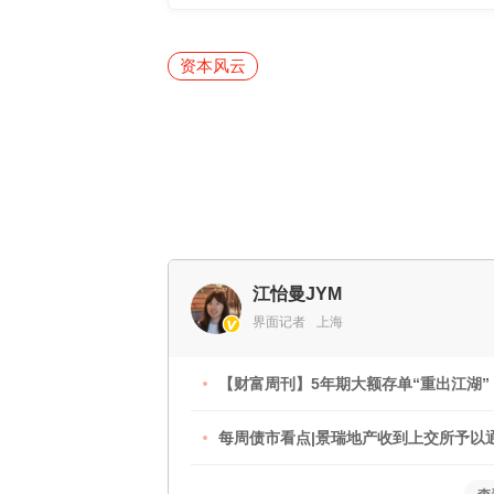
资本风云
江怡曼JYM
界面记者
上海
【财富周刊】5年期大额存单“重出江湖”
每周债市看点|景瑞地产收到上交所予以
债务61.73万元