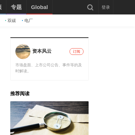
频
专题
Global
登录
双碳
电厂
资本风云
订阅
市场盘面、上市公司公告、事件等的及
时解读。
推荐阅读