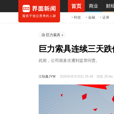
首页
商业
财
科技
金融
证券
巨力索具
巨力索具连续三天跌
此前，公司就多次遭到监管问责。
江怡曼JYM
2026年05月20日 05:49
浏览 28.8w