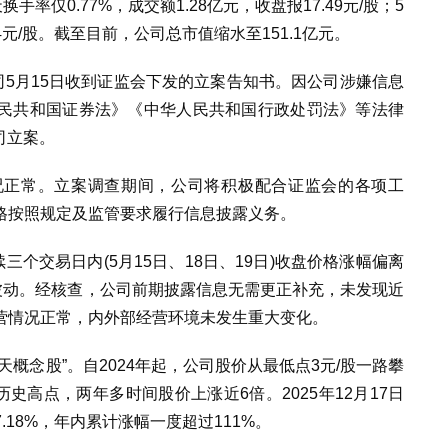
率仅0.77%，成交额1.28亿元，收盘报17.49元/股；5
4元/股。截至目前，公司总市值缩水至151.1亿元。
司5月15日收到证监会下发的立案告知书。因公司涉嫌信息
民共和国证券法》《中华人民共和国行政处罚法》等法律
司立案。
况正常。立案调查期间，公司将积极配合证监会的各项工
格按照规定及监管要求履行信息披露义务。
三个交易日内(5月15日、18日、19日)收盘价格涨幅偏离
异常波动。经核查，公司前期披露信息无需更正补充，未发现近
营情况正常，内外部经营环境未发生重大变化。
概念股”。自2024年起，公司股价从最低点3元/股一路攀
的历史高点，两年多时间股价上涨近6倍。2025年12月17日
7.18%，年内累计涨幅一度超过111%。