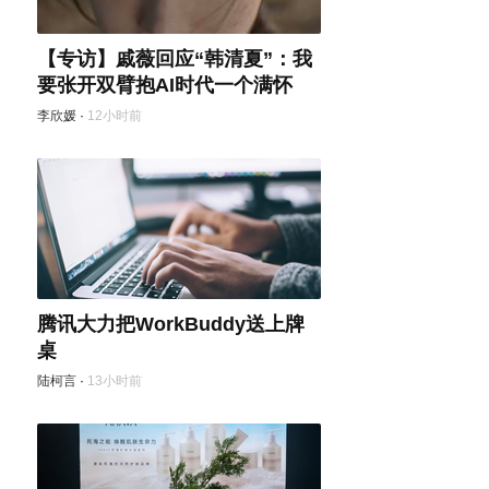
【专访】戚薇回应“韩清夏”：我
要张开双臂抱AI时代一个满怀
李欣媛
·
12小时前
腾讯大力把WorkBuddy送上牌
桌
陆柯言
·
13小时前