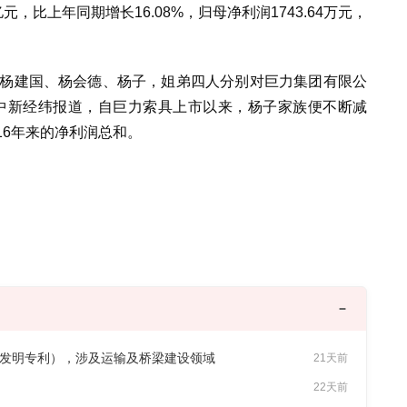
亿元，比上年同期增长16.08%，归母净利润1743.64万元，
、杨建国、杨会德、杨子，姐弟四人分别对巨力集团有限公
7%。据中新经纬报道，自巨力索具上市以来，杨子家族便不断减
16年来的净利润总和。
含1项发明专利），涉及运输及桥梁建设领域
21天前
22天前