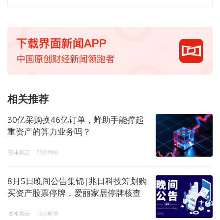
相关推荐
30亿采购换46亿订单，蜂助手能撑起
重资产的算力业务吗？
资本风云
23分钟前
8月5日晚间公告集锦|兆日科技筹划购
买资产股票停牌，爱丽家居停牌核查
完成股票复牌，美的集团累计回购A股
资本风云
16小时前
股份达69.73亿元