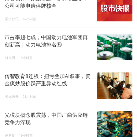
公司可能申请停牌核查
股市快讯
14小时前
市占率超七成，中国动力电池军团再
创新高 | 动力电池排名⑥
锂电圈
15小时前
传智教育8连板：扭亏叠加AI叙事，资
金疯炒股价踩严重异动红线
资本风云
21小时前
光模块概念股震荡，中国厂商供应链
竞争力浮现
硬科技
19小时前