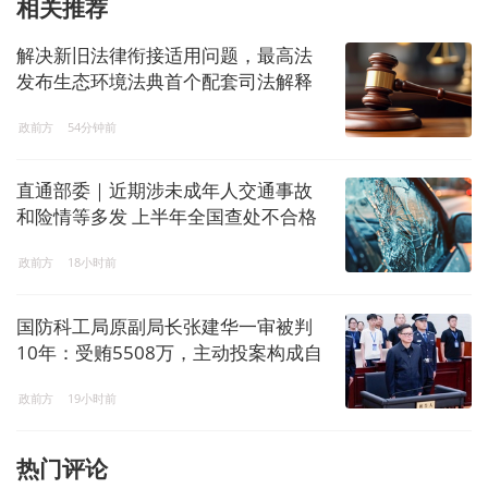
相关推荐
解决新旧法律衔接适用问题，最高法
发布生态环境法典首个配套司法解释
政前方
54分钟前
直通部委｜近期涉未成年人交通事故
和险情等多发 上半年全国查处不合格
电子秤8544台
政前方
18小时前
国防科工局原副局长张建华一审被判
10年：受贿5508万，主动投案构成自
首
政前方
19小时前
热门评论