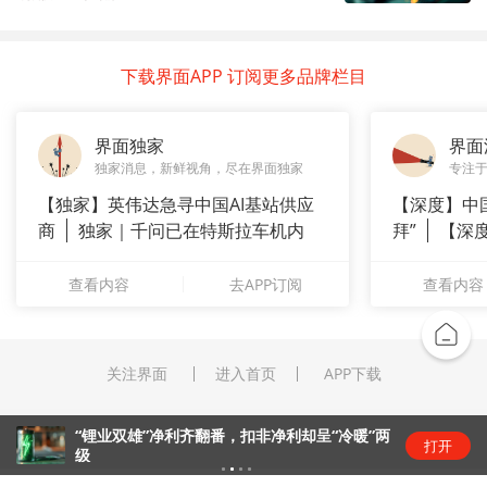
下载界面APP 订阅更多品牌栏目
界面独家
界面
独家消息，新鲜视角，尽在界面独家
专注
【独家】英伟达急寻中国AI基站供应
【深度】中
商
独家｜千问已在特斯拉车机内
拜”
【深
测
上风电何
查看内容
去APP订阅
查看内容
关注界面
进入首页
APP下载
“锂业双雄”净利齐翻番，扣非净利却呈“冷暖”两
打开
级