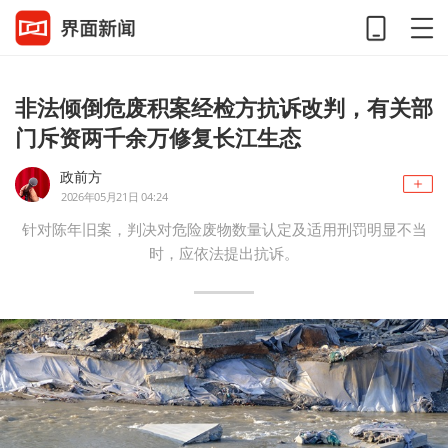
非法倾倒危废积案经检方抗诉改判，有关部
门斥资两千余万修复长江生态
政前方
2026年05月21日 04:24
针对陈年旧案，判决对危险废物数量认定及适用刑罚明显不当
时，应依法提出抗诉。