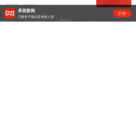
股市快讯
23小时前
“锂业双雄”净利齐翻番，扣非净利却呈“冷暖”两
打开
级
市占率超七成，中国动力电池军团再
创新高 | 动力电池排名⑥
锂电圈
23小时前
传智教育8连板：扭亏叠加AI叙事，资
金疯炒股价踩严重异动红线
资本风云
1天前
恒瑞医药拿下GLP-1入场券
药事会
1天前