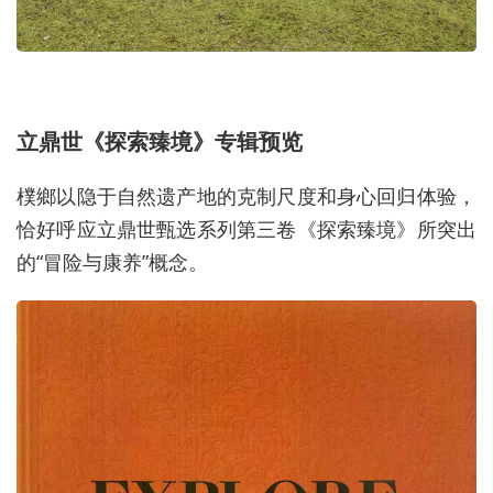
立鼎世《探索臻境》专辑预览
樸鄉以隐于自然遗产地的克制尺度和身心回归体验，
恰好呼应立鼎世甄选系列第三卷《探索臻境》所突出
的“冒险与康养”概念。