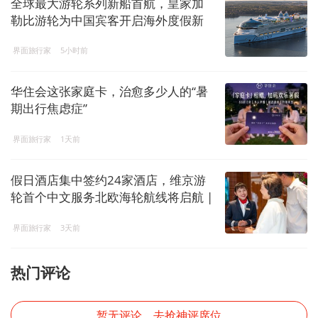
全球最大游轮系列新船首航，皇家加
勒比游轮为中国宾客开启海外度假新
窗口
界面旅行家
5小时前
华住会这张家庭卡，治愈多少人的“暑
期出行焦虑症”
界面旅行家
1天前
假日酒店集中签约24家酒店，维京游
轮首个中文服务北欧海轮航线将启航 |
一周旅行指南
界面旅行家
3天前
热门评论
暂无评论，去抢神评席位