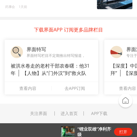
药事会
1天前
下载界面APP 订阅更多品牌栏目
界面特写
界面
界面特写栏目不定期推出特写报道，
专注
被洪水卷走的老村干部农春曙：他31
【深度】中
年
【人物】从“门外汉”到“救火队
拜”
【深
长”：
上风电何
查看内容
去APP订阅
查看内容
关注界面
进入首页
APP下载
“锂业双雄”净利齐翻番，扣非净利却呈“冷暖”两
打开
级