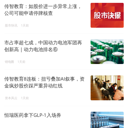
传智教育：如股价进一步异常上涨，
公司可能申请停牌核查
股市快讯
1天前
市占率超七成，中国动力电池军团再
创新高 | 动力电池排名⑥
锂电圈
1天前
传智教育8连板：扭亏叠加AI叙事，资
金疯炒股价踩严重异动红线
资本风云
1天前
恒瑞医药拿下GLP-1入场券