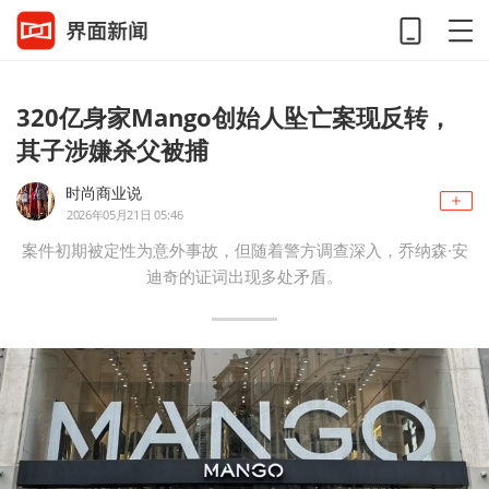
320亿身家Mango创始人坠亡案现反转，
其子涉嫌杀父被捕
时尚商业说
2026年05月21日 05:46
案件初期被定性为意外事故，但随着警方调查深入，乔纳森·安
迪奇的证词出现多处矛盾。