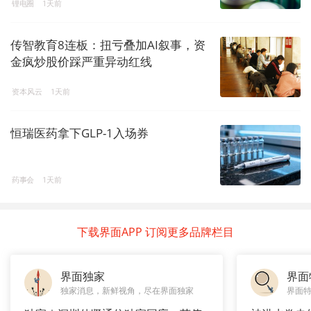
锂电圈
1天前
传智教育8连板：扭亏叠加AI叙事，资
金疯炒股价踩严重异动红线
资本风云
1天前
恒瑞医药拿下GLP-1入场券
药事会
1天前
下载界面APP 订阅更多品牌栏目
界面独家
界面
独家消息，新鲜视角，尽在界面独家
界面