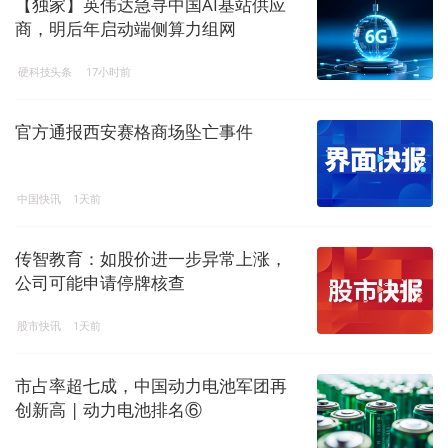
【独家】英伟达急寻中国AI基站供应
商，明后年启动端侧算力组网
硬科技头条
17小时前
官方通报西安赛格商场坠亡事件
中国快讯
1天前
传智教育：如股价进一步异常上涨，
公司可能申请停牌核查
股市快讯
1天前
市占率超七成，中国动力电池军团再
创新高 | 动力电池排名⑥