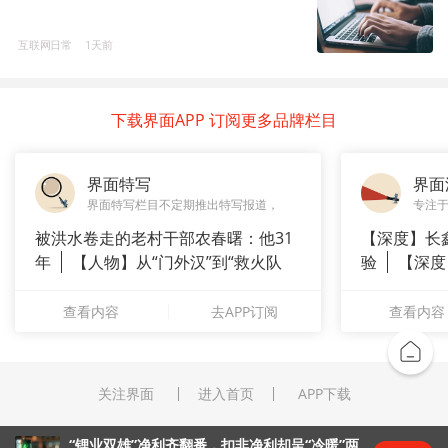
互联网日常
1天前
下载界面APP 订阅更多品牌栏目
界面特写
界面
界面特写栏目不定期推出特写报道，
专注
被洪水卷走的老村干部农春曙：他31
【深度】长
年
【人物】从“门外汉”到“救火队
验
【深度
长”：
崇拜”
查看内容
去APP订阅
查看内容
关注界面
进入首页
APP下载
“锂业双雄”净利齐翻番，扣非净利却呈“冷暖”两