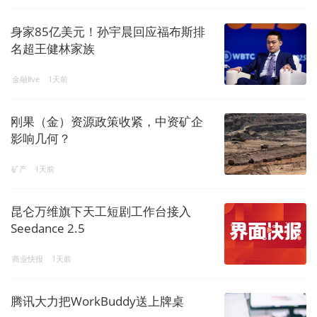
身家85亿美元！孙宇晨回应福布斯排
名超王健林家族
金融live
1天前
刚果（金）资源政策收紧，中资矿企
影响几何？
矿产
1天前
昆仑万维旗下天工短剧工作台接入
Seedance 2.5
商业快报
1天前
腾讯大力把WorkBuddy送上牌桌