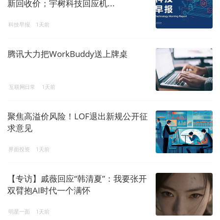
新回收价；宇树科技回应机...
科技早报
1天前
腾讯大力把WorkBuddy送上牌桌
互联网日常
1天前
聚焦高溢价风险！LOF退出新规公开征
求意见
界面投资
1天前
【专访】戚薇回应“韩清夏”：我要张开
双臂抱AI时代一个满怀
明星一面
1天前