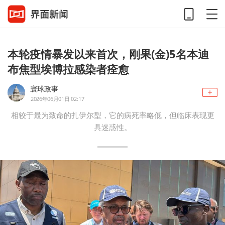
本轮疫情暴发以来首次，刚果(金)5名本迪
布焦型埃博拉感染者痊愈
寰球政事
2026年06月01日 02:17
相较于最为致命的扎伊尔型，它的病死率略低，但临床表现更
具迷惑性。