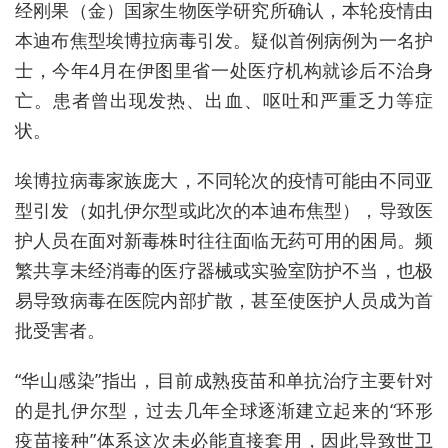
经刚果（金）国家生物医学研究所确认，本轮疫情由
本迪布焦型埃博拉病毒引发。疑似首例病例为一名护
士，今年4月在伊图里省一处医疗机构就诊后不治身
亡。患者曾出现发热、出血、呕吐和严重乏力等症
状。
埃博拉病毒家族庞大，不同轮次的疫情可能由不同亚
型引发（如扎伊尔型或此次的本迪布焦型），导致
医
护人员
在
面对新毒株时往往面临无药可用的困局。
频
繁共享未经消毒的医疗器械或实验室防护不当，也极
易导致病毒在医院内部扩散，甚至使医护人员成为首
批受害者。
“华山感染”指出，目前成熟疫苗和单抗治疗主要针对
的是扎伊尔型，过去几年全球逐渐建立起来的“环形
疫苗接种”体系这次未必能直接套用，因此导致世卫