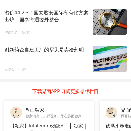
溢价44.2%！国泰君安国际私有化方案
出炉，国泰海通境外整合...
界面投资
1天前
创新药企自建工厂的尽头是卖给药明
药事会
1天前
下载界面APP 订阅更多品牌栏目
界面独家
界面
独家消息，新鲜视角，尽在界面独家
界面
【独家】lululemon劲敌Alo
独家｜
被洪水卷走