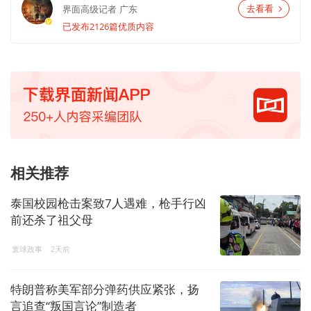
界面高级记者
广东
去看看
已发布2126篇优质内容
相关推荐
泰国校园枪击案致7人遇难，枪手行凶
前还杀了祖父母
寰球政事
2天前
特朗普称美军部分弹药供应紧张，扬
言追查“叛国言论”制造者