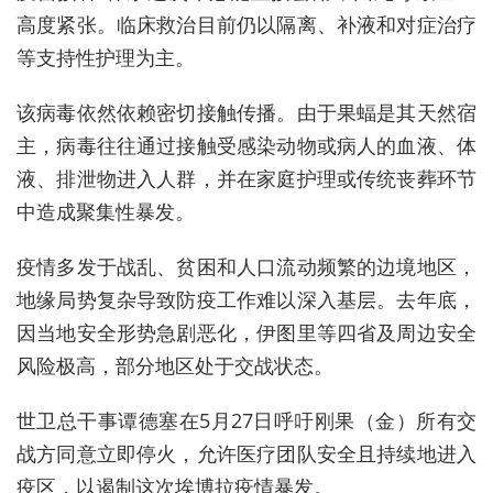
高度紧张。
临床救治目前仍以隔离、补液和对症治疗
等支持性护理为主。
该病毒依然依赖密切接触传播。由于果蝠是其天然宿
主，病毒往往通过接触受感染动物或病人的血液、体
液、排泄物进入人群，并在家庭护理或传统丧葬环节
中造成聚集性暴发。
疫情多发于战乱、贫困和人口流
动频繁的边境地区，
地缘局势复杂导致防疫工作难以深入基层。去年底，
因当地安全形势急剧恶化，伊图里等四省及周边安全
风险极高，部分地区处于交战状态。
世卫总干事谭德塞在5月27日呼吁刚果（金）所有交
战方同意立即停火，允许医疗团队安全且持续地进入
疫区，以遏制这次埃博拉疫情暴发。