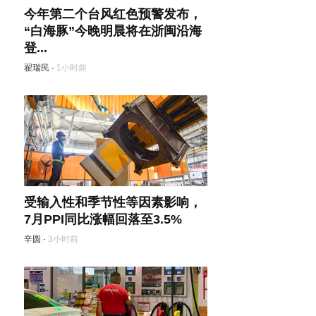
今年第二个台风红色预警发布，
“白海豚”今晚明晨将在浙闽沿海
登...
翟瑞民
·
1小时前
受输入性和季节性等因素影响，
7月PPI同比涨幅回落至3.5%
辛圆
·
3小时前