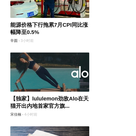
能源价格下行拖累7月CPI同比涨
幅降至0.5%
辛圆
·
3小时前
【独家】lululemon劲敌Alo在天
猫开出内地首家官方旗...
宋佳楠
·
4小时前