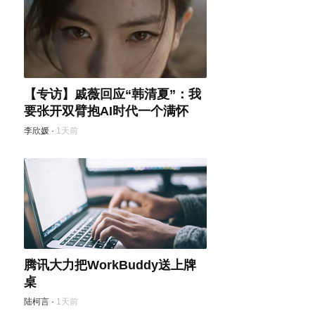
【专访】戚薇回应“韩清夏”：我
要张开双臂抱AI时代一个满怀
李欣媛
·
1天前
腾讯大力把WorkBuddy送上牌
桌
陆柯言
·
1天前