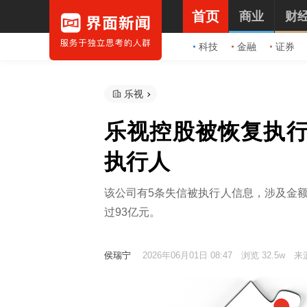
首页
商业
财
科技
金融
证券
乐视
乐视控股被恢复执行
执行人
该公司有5条失信被执行人信息，涉及金额
过93亿元。
侯瑞宁
2026年06月01日 08:47
浏览 32.5w
来