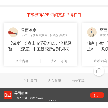
下载界面APP 订阅更多品牌栏目
界面深度
界面
专注于深度调查报道，持续提供纵深
独家
【深度】长鑫上市浮盈万亿，“合肥经
独家｜深圳
验
【深度】中国新能源告别“规模
达A
【独
崇拜”
站供应商
查看内容
去APP订阅
查看内容
关注界面
进入首页
APP下载
“锂业双雄”净利齐翻番，扣非净利却呈“冷暖”两
打开
级