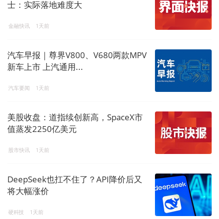
士：实际落地难度大
金融快讯
1天前
汽车早报｜尊界V800、V680两款MPV
新车上市 上汽通用...
汽车要闻
1天前
美股收盘：道指续创新高，SpaceX市
值蒸发2250亿美元
股市快讯
1天前
DeepSeek也扛不住了？API降价后又
将大幅涨价
硬科技
1天前