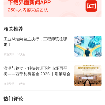
相关推荐
工业AI走向自主执行，工程师该往哪
走？
商业资讯
10天前
浪潮与轮动・科技共识下的市场再平
衡——西部利得基金 2026 中期策略会
解码投资新机遇
商业资讯
18天前
热门评论