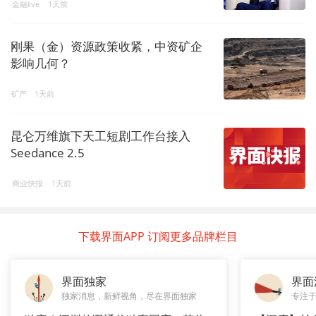
金融live
1天前
刚果（金）资源政策收紧，中资矿企
影响几何？
矿产
1天前
昆仑万维旗下天工短剧工作台接入
Seedance 2.5
商业快报
1天前
下载界面APP 订阅更多品牌栏目
界面独家
界面
独家消息，新鲜视角，尽在界面独家
专注