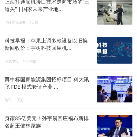
上海打通脑机接口技术走向市场的“三
道关” | 国家未来产业地...
两小时经济圈
1天前
科技早报 | 苹果上调多款设备以旧换
新回收价；宇树科技回应机...
科技早报
19小时前
再中标国家能源集团招标项目 科大讯
飞 FDE 模式验证产业 ...
资讯
1天前
身家85亿美元！孙宇晨回应福布斯排
名超王健林家族