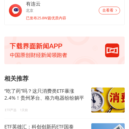
有连云
北京
去看看
已发布25.8W篇优质内容
相关推荐
“吃了药”吗？这只消费类ETF暴涨
2.4%！贵州茅台、格力电器纷纷躺平
ETF严选
1天前
ETF英雄汇：科创创新药ETF国泰