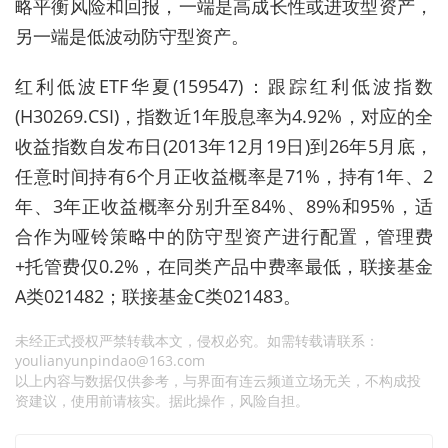
略平衡风险和回报，一端是高成长性或进攻型资产，
另一端是低波动防守型资产。
红利低波ETF华夏(159547)：跟踪红利低波指数
(H30269.CSI)，指数近1年股息率为4.92%，对应的全
收益指数自发布日(2013年12月19日)到26年5月底，
任意时间持有6个月正收益概率是71%，持有1年、2
年、3年正收益概率分别升至84%、89%和95%，适
合作为哑铃策略中的防守型资产进行配置，管理费
+托管费仅0.2%，在同类产品中费率最低，联接基金
A类021482；联接基金C类021483。
未经正式授权严禁转载本文，侵权必究。如需转载请联系：
youlianyunpindao@163.com
以上内容与数据仅供参考，与界面有连云频道立场无关，不构成投
资建议，使用前请核实。据此操作，风险自担。