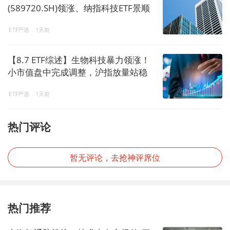
(589720.SH)领涨、纳指科技ETF景顺
(159509.SZ)溢价明显-20260807
ETF严选
1天前
【8.7 ETF综述】生物科技暴力领涨！
小市值盘中完成调整，沪指放量站稳
3900！
ETF严选
1天前
热门评论
暂无评论，去抢神评席位
热门推荐