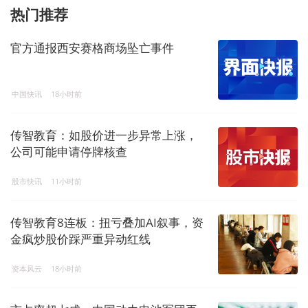
热门推荐
官方通报西安赛格商场坠亡事件
中国快讯
18小时前
传智教育：如股价进一步异常上涨，
公司可能申请停牌核查
股市快讯
11小时前
传智教育8连板：扭亏叠加AI叙事，资
金疯炒股价踩严重异动红线
资本风云
18小时前