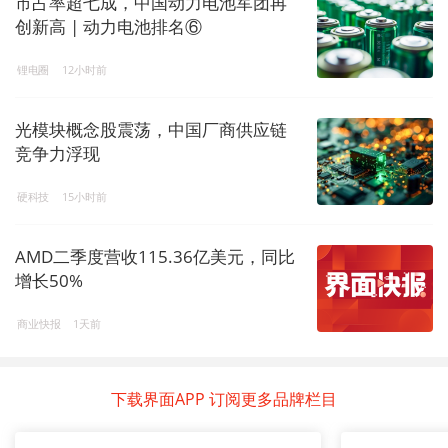
市占率超七成，中国动力电池军团再
创新高 | 动力电池排名⑥
锂电圈
12小时前
光模块概念股震荡，中国厂商供应链
竞争力浮现
硬科技
15小时前
AMD二季度营收115.36亿美元，同比
增长50%
商业快报
1天前
下载界面APP 订阅更多品牌栏目