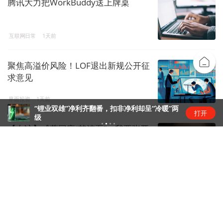
腾讯大力把WorkBuddy送上牌桌
互联网日常
1天前
聚焦高溢价风险！LOF退出新规公开征
求意见
界面投资
1天前
“锂业双雄”净利齐翻番，扣非净利却呈“冷暖”两
打开
级
【专访】戚薇回应“韩清夏”：我要张开
双臂抱AI时代一个满怀
明星一面
1天前
溢价44.2%！国泰君安国际私有化方案
出炉，国泰海通境外整合...