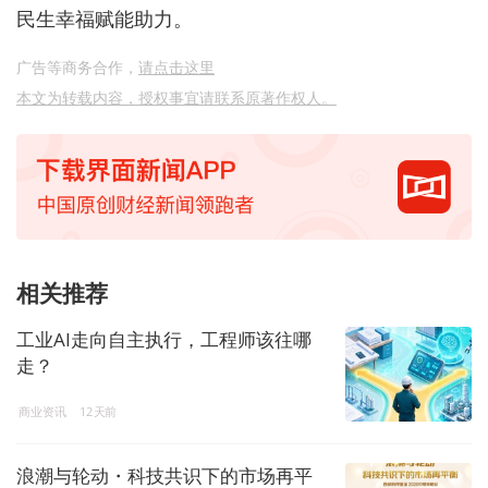
民生幸福赋能助力。
广告等商务合作，
请点击这里
本文为转载内容，授权事宜请联系原著作权人。
相关推荐
工业AI走向自主执行，工程师该往哪
走？
商业资讯
12天前
浪潮与轮动・科技共识下的市场再平