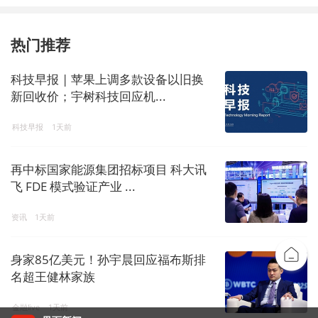
热门推荐
科技早报 | 苹果上调多款设备以旧换
新回收价；宇树科技回应机...
科技早报
1天前
再中标国家能源集团招标项目 科大讯
飞 FDE 模式验证产业 ...
资讯
1天前
身家85亿美元！孙宇晨回应福布斯排
名超王健林家族
金融live
1天前