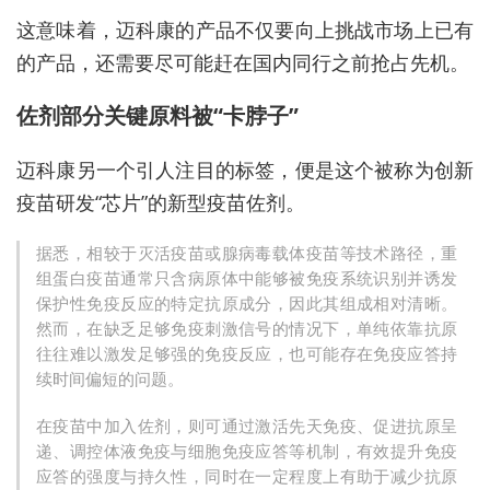
这意味着，迈科康的产品不仅要向上挑战市场上已有
的产品，还需要尽可能赶在国内同行之前抢占先机。
佐剂部分关键原料被“卡脖子”
迈科康另一个引人注目的标签，便是这个被称为
创新
疫苗研发“芯片”的新型疫苗佐剂。
据悉，相较于灭活疫苗或腺病毒载体疫苗等技术路径，重
组蛋白疫苗通常只含病原体中能够被免疫系统识别并诱发
保护性免疫反应的特定抗原成分，因此其组成相对清晰。
然而，在缺乏足够免疫刺激信号的情况下，单纯依靠抗原
往往难以激发足够强的免疫反应，也可能存在免疫应答持
续时间偏短的问题。
在疫苗中加入佐剂，则可通过激活先天免疫、促进抗原呈
递、调控体液免疫与细胞免疫应答等机制，有效提升免疫
应答的强度与持久性，同时在一定程度上有助于减少抗原