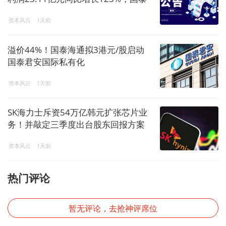
君安国际拟私有化退市，蓝盾光电拟
资本风云
1天前
购买岚创科技股票复牌
溢价44%！国泰海通拟3港元/股启动
国泰君安国际私有化
资本风云
1天前
SK海力士斥资54万亿韩元扩张芯片业
务！并敲定三季度出台股东回报方案
资本风云
1天前
热门评论
暂无评论，去抢神评席位