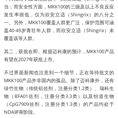
当；而安全性方面，
MKK100
的三级及以上不良反应
发生率很低，仅为欣安立适（
Shingrix
）的八分之
一。另外，
MKK100
覆盖人群更广泛，保护范围可涵
盖
40-49
岁青壮年人群，而欣安立适（
Shingrix
）未
覆盖该等人群。
其二，获批在即。根据迈科康的预计，MKK100产品
有望在2027年获批上市。
不过界面新闻也注意到一个细节，正在等待批文的
MKK100产品并非国内的孤品。
除了
迈科康
外，还有
绿竹生物（传统铝佐剂，注册分类
1.2
类）、瑞科生
物（
BFA01
佐剂，注册分类
3.3
类）以及怡道生物
（
CpG7909
佐剂，注册分类
1.3
类）的产品均处于
NDA
评审阶段。