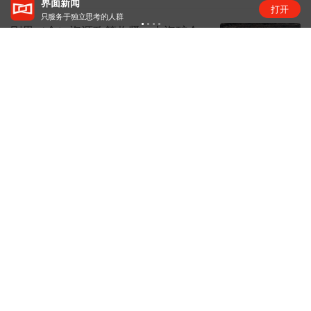
“锂业双雄”净利齐翻番，扣非净利却呈“冷暖”两
打开
级
刚果（金）资源政策收紧，中资矿企
影响几何？
矿产
1天前
昆仑万维旗下天工短剧工作台接入
Seedance 2.5
商业快报
1天前
腾讯大力把WorkBuddy送上牌桌
互联网日常
1天前
下载界面APP 订阅更多品牌栏目