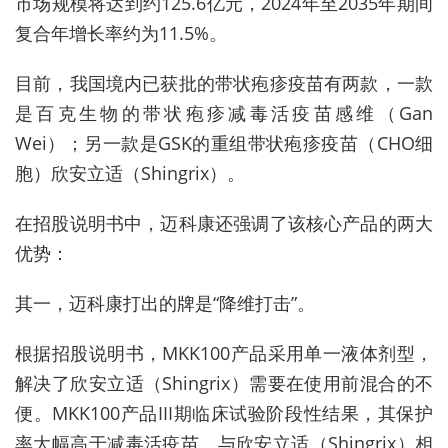
市场规模将达到约
125.6
亿元，
2024
年至
2035
年期间
复合年增长率约为
11.5%
。
目前，我国境内已获批的带状疱疹疫苗有两款，一款
是百克生物的带状疱疹减毒活疫苗感维（
Gan
Wei
）；另一款是
GSK
的重组带状疱疹疫苗（
CHO
细
胞）欣安立适（
Shingrix
）。
在招股说明书中，迈科康还强调了该核心产品的两大
优势：
其一，迈科康打出的牌是“降维打击”。
根据招股说明书，
MKK100
产品采用单一液体剂型，
解决了欣安立适（
Shingrix
）需要在使用前混合的不
便。
MKK100
产品
III
期临床试验阶段性结果，其保护
率大幅高于减毒活疫苗，与欣安立适（
Shingrix
）相