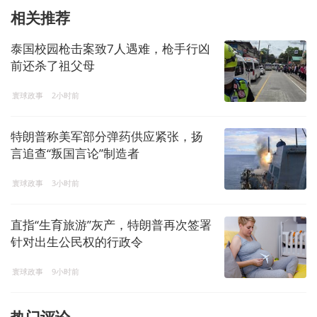
相关推荐
泰国校园枪击案致7人遇难，枪手行凶
前还杀了祖父母
寰球政事
2小时前
特朗普称美军部分弹药供应紧张，扬
言追查“叛国言论”制造者
寰球政事
3小时前
直指“生育旅游”灰产，特朗普再次签署
针对出生公民权的行政令
寰球政事
9小时前
热门评论