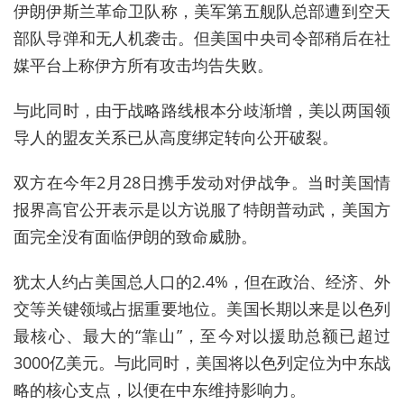
伊朗伊斯兰革命卫队称，美军第五舰队总部遭到空天
部队导弹和无人机袭击。但美国中央司令部稍后在社
媒平台上称伊方所有攻击均告失败。
与此同时，由于战略路线根本分歧渐增，美以两国领
导人的盟友关系已从高度绑定转向公开破裂。
双方在今年
2月28日
携手发动对伊战争。当时美国情
报界高官公开表示是以方说服了特朗普动武，美国方
面完全没有面临伊朗的致命威胁。
犹太人
约占美国
总人口的2.4%，但在政治、经济、外
交等关键领域占据重要地位。
美国长期以来是以色列
最核心、最大的“靠山”，至今对以援助总额已超过
3000亿美元。与此同时，美国将以色列定位为中东战
略的核心支点，以便在中东维持影响力。