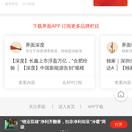
股市快讯
22小时前
下载界面APP 订阅更多品牌栏目
界面深度
界面
专注于深度调查报道，持续提供纵深
独家
【深度】长鑫上市浮盈万亿，“合肥经
独家｜深圳
验
【深度】中国新能源告别“规模
达A
【独
崇拜”
站供应商
查看内容
去APP订阅
查看内容
关注界面
进入首页
APP下载
“锂业双雄”净利齐翻番，扣非净利却呈“冷暖”两
打开
级