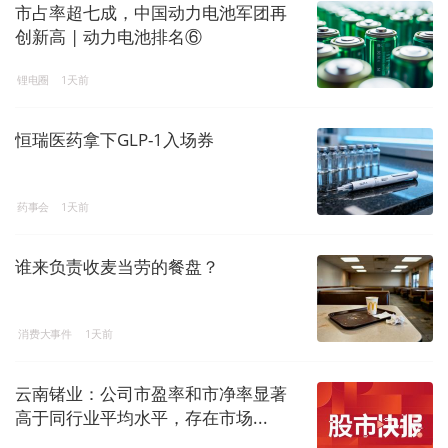
市占率超七成，中国动力电池军团再
创新高 | 动力电池排名⑥
锂电圈
1天前
恒瑞医药拿下GLP-1入场券
药事会
1天前
谁来负责收麦当劳的餐盘？
消费大事件
1天前
云南锗业：公司市盈率和市净率显著
高于同行业平均水平，存在市场...