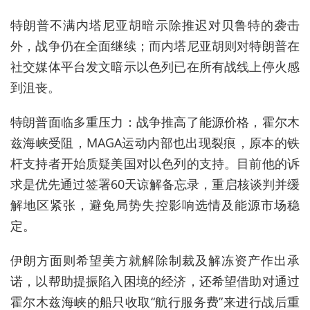
特朗普不满内塔尼亚胡暗示除推迟对贝鲁特的袭击
外，战争仍在全面继续；而内塔尼亚胡则对特朗普在
社交媒体平台发文暗示以色列已在所有战线上停火感
到沮丧。
特朗普面临多重压力：战争推高了能源价格，霍尔木
兹海峡受阻，MAGA运动内部也出现裂痕，原本的铁
杆支持者开始质疑美国对以色列的支持。目前他的诉
求是优先通过签署60天谅解备忘录，重启核谈判并缓
解地区紧张，避免局势失控影响选情及能源市场稳
定。
伊朗方面则希望美方就解除制裁及解冻资产作出承
诺，以帮助提振陷入困境的经济，还希望借助
对通过
霍尔木兹海峡的船只收取“航行服务费”来进行战后重