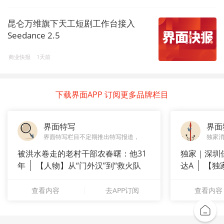
昆仑万维旗下天工短剧工作台接入
Seedance 2.5
商业快报
1天前
下载界面APP 订阅更多品牌栏目
界面特写
界面
界面特写栏目不定期推出特写报道，
独家
被洪水卷走的老村干部农春曙：他31
独家｜深圳
年
【人物】从“门外汉”到“救火队
达A
【独
长”：
站供应商
查看内容
去APP订阅
查看内容