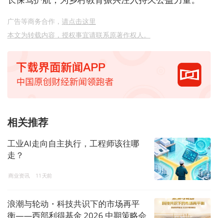
广告等商务合作，
请点击这里
本文为转载内容，授权事宜请联系原著作权人。
相关推荐
工业AI走向自主执行，工程师该往哪
走？
商业资讯
11天前
浪潮与轮动・科技共识下的市场再平
衡——西部利得基金 2026 中期策略会