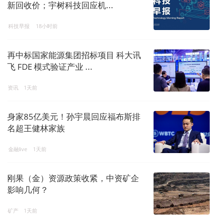
新回收价；宇树科技回应机...
科技早报
18小时前
再中标国家能源集团招标项目 科大讯
飞 FDE 模式验证产业 ...
资讯
1天前
身家85亿美元！孙宇晨回应福布斯排
名超王健林家族
金融live
1天前
刚果（金）资源政策收紧，中资矿企
影响几何？
矿产
1天前