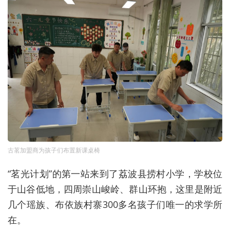
古茗加盟商为孩子们布置新课桌椅
“茗光计划”的第一站来到了荔波县捞村小学，学校位
于山谷低地，四周崇山峻岭、群山环抱，这里是附近
几个瑶族、布依族村寨300多名孩子们唯一的求学所
在。