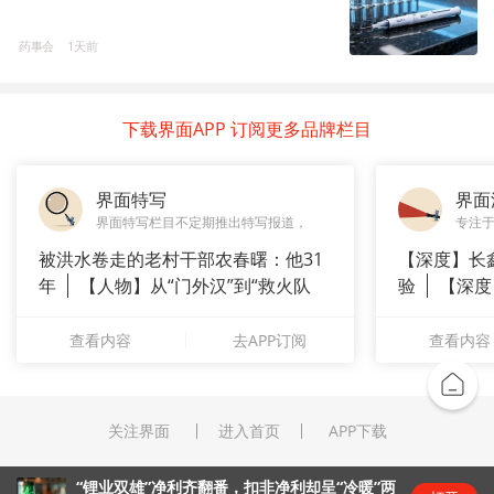
药事会
1天前
下载界面APP 订阅更多品牌栏目
界面特写
界面
界面特写栏目不定期推出特写报道，
专注
被洪水卷走的老村干部农春曙：他31
【深度】长
年
【人物】从“门外汉”到“救火队
验
【深度
长”：
崇拜”
查看内容
去APP订阅
查看内容
关注界面
进入首页
APP下载
“锂业双雄”净利齐翻番，扣非净利却呈“冷暖”两