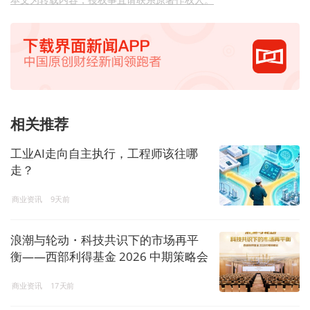
相关推荐
工业AI走向自主执行，工程师该往哪
走？
商业资讯
9天前
浪潮与轮动・科技共识下的市场再平
衡——西部利得基金 2026 中期策略会
解码投资新机遇
商业资讯
17天前