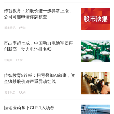
传智教育：如股价进一步异常上涨，
公司可能申请停牌核查
股市快讯
1天前
市占率超七成，中国动力电池军团再
创新高 | 动力电池排名⑥
锂电圈
1天前
传智教育8连板：扭亏叠加AI叙事，资
金疯炒股价踩严重异动红线
资本风云
1天前
恒瑞医药拿下GLP-1入场券