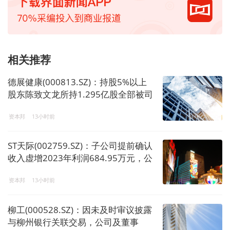
相关推荐
德展健康(000813.SZ)：持股5%以上
股东陈致文龙所持1.295亿股全部被司
法冻结，占总股本6.18%
资本邦
13小时前
ST天际(002759.SZ)：子公司提前确认
收入虚增2023年利润684.95万元，公
司及董事长等4人被广东证监局警告并
资本邦
13小时前
罚款
柳工(000528.SZ)：因未及时审议披露
与柳州银行关联交易，公司及董事