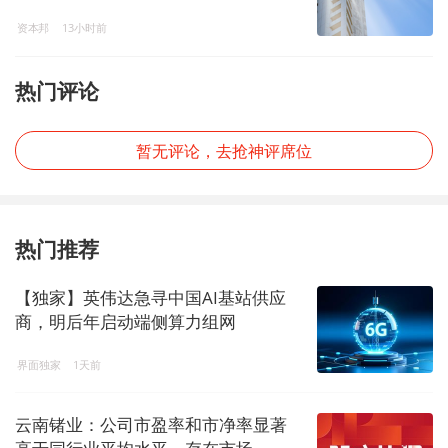
长、总裁、董秘被广西证监局责令改
资本邦
13小时前
正及监管谈话
热门评论
暂无评论，去抢神评席位
热门推荐
【独家】英伟达急寻中国AI基站供应
商，明后年启动端侧算力组网
界面独家
1天前
云南锗业：公司市盈率和市净率显著