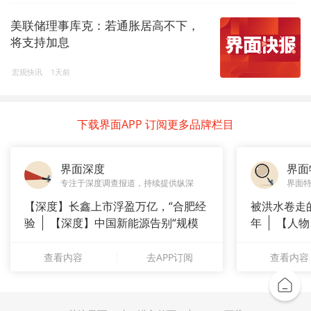
美联储理事库克：若通胀居高不下，
将支持加息
宏观快讯
1天前
下载界面APP 订阅更多品牌栏目
界面深度
界面
专注于深度调查报道，持续提供纵深
界面
【深度】长鑫上市浮盈万亿，“合肥经
被洪水卷走
验
【深度】中国新能源告别“规模
年
【人物
崇拜”
长”：
查看内容
去APP订阅
查看内容