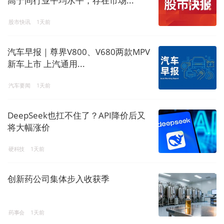
高于同行业平均水平，存在市场...
股市快讯
1天前
汽车早报｜尊界V800、V680两款MPV
新车上市 上汽通用...
汽车要闻
1天前
DeepSeek也扛不住了？API降价后又
将大幅涨价
硬科技
1天前
创新药公司集体步入收获季
药事会
1天前