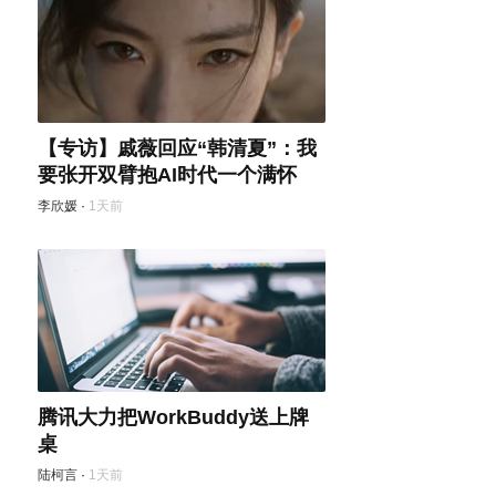
【专访】戚薇回应“韩清夏”：我
要张开双臂抱AI时代一个满怀
李欣媛
·
1天前
腾讯大力把WorkBuddy送上牌
桌
陆柯言
·
1天前