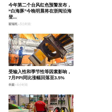
今年第二个台风红色预警发布，
“白海豚”今晚明晨将在浙闽沿海
登...
翟瑞民
·
5小时前
受输入性和季节性等因素影响，
7月PPI同比涨幅回落至3.5%
辛圆
·
6小时前