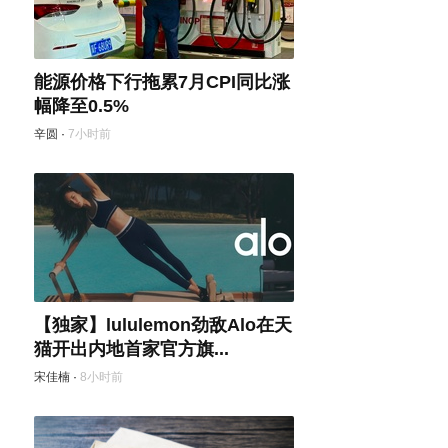
能源价格下行拖累7月CPI同比涨
幅降至0.5%
辛圆
·
7小时前
【独家】lululemon劲敌Alo在天
猫开出内地首家官方旗...
宋佳楠
·
8小时前