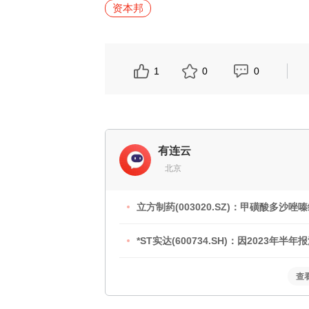
资本邦
1
0
0
有连云
北京
立方制药(003020.SZ)：甲磺酸多
*ST实达(600734.SH)：因2023
查