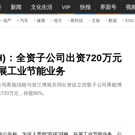
经
新闻
文化生活
VIP
快报
界面号
视
地产
汽车
健康
地方
硬科技
文旅
数据
ESG
.SH)：全资子公司出资720万元
展工业节能业务
公司甬能综能与浙江博旭共同出资设立控股子公司甬能博
720万元，持股90%。
SH)发布公告称，为深入贯彻“双碳”战略、拓展工业节能业务，公