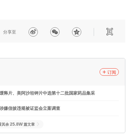
分享至
订阅
沙唑嗪缓释片、美阿沙坦钾片中选第十二批国家药品集采
年半年报涉嫌信披违规被证监会立案调查
25.8W
看其余
篇文章