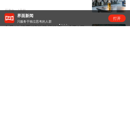
药事会
1天前
界面新闻
打开
只服务于独立思考的人群
台风“白海豚”移动路径确定，或于9日
下午至10日早晨在浙闽沿...
镜面
1天前
特斯拉与SpaceX拟在得州建设Terafab
芯片工厂，初期...
商业快报
1天前
再中标国家能源集团招标项目 科大讯
飞 FDE 模式验证产业 ...
资讯
16小时前