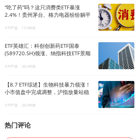
“吃了药”吗？这只消费类ETF暴涨
2.4%！贵州茅台、格力电器纷纷躺平
ETF严选
17小时前
ETF英雄汇：科创创新药ETF国泰
(589720.SH)领涨、纳指科技ETF景顺
(159509.SZ)溢价明显-20260807
ETF严选
20小时前
【8.7 ETF综述】生物科技暴力领涨！
小市值盘中完成调整，沪指放量站稳
3900！
ETF严选
20小时前
热门评论