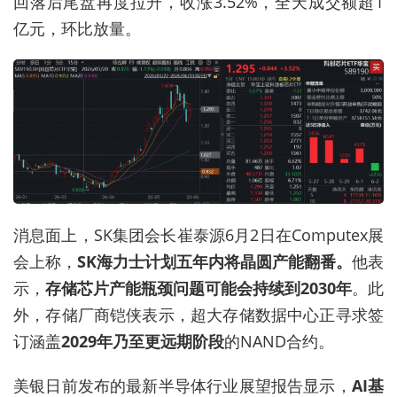
回落后尾盘再度拉升，收涨3.52%，全天成交额超1
亿元，环比放量。
消息面上，SK集团会长崔泰源6月2日在Computex展
会上称，
SK海力士计划五年内将晶圆产能翻番。
他表
示，
存储芯片产能瓶颈问题可能会持续到2030年
。此
外，存储厂商铠侠表示，超大存储数据中心正寻求签
订涵盖
2029年乃至更远期阶段
的NAND合约。
美银日前发布的最新半导体行业展望报告显示，
AI基