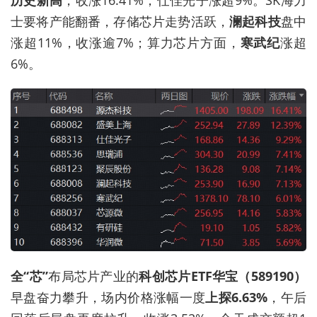
士要将产能翻番，存储芯片走势活跃，
澜起科技
盘中
涨超11%，收涨逾7%；算力芯片方面，
寒武纪
涨超
6%。
全“芯”
布局芯片产业的
科创芯片ETF华宝（589190）
早盘奋力攀升，场内价格涨幅一度
上探6.63%
，午后