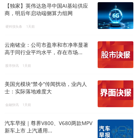
【独家】英伟达急寻中国AI基站供应
商，明后年启动端侧算力组网
硬科技头条
1天前
云南锗业：公司市盈率和市净率显著
高于同行业平均水平，存在市场...
股市快讯
1天前
美国光模块“禁令”传闻扰动，业内人
士：实际落地难度大
金融快讯
1天前
汽车早报｜尊界V800、V680两款MPV
新车上市 上汽通用...