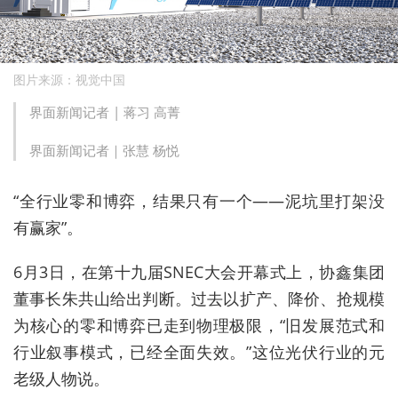
图片来源：视觉中国
界面新闻记者 | 蒋习 高菁
界面新闻记者｜张慧 杨悦
“全行业零和博弈，结果只有一个——泥坑里打架没
有赢家”。
6月3日，在
第十九届
SNEC大会开幕式上，协鑫集团
董事长朱共山给出判断。过去以扩产、降价、抢规模
为核心的零和博弈已走到物理极限，“旧发展范式和
行业叙事模式，已经全面失效。”这位光伏行业的元
老级人物说。