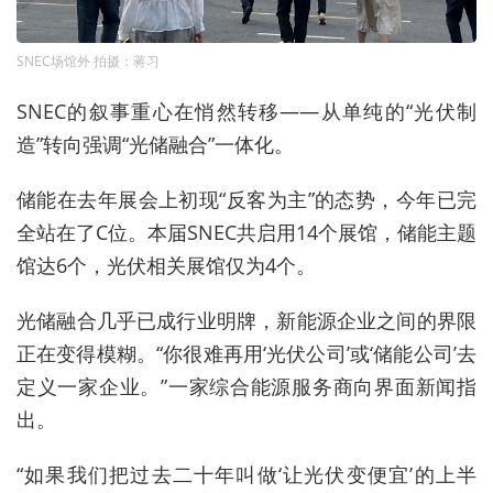
SNEC场馆外 拍摄：蒋习
SNEC的叙事重心在悄然转移——从单纯的“光伏制
造”转向强调“光储融合”一体化。
储能在去年展会上初现“反客为主”的态势，今年已完
全站在了C位。本届SNEC共启用14个展馆，储能主题
馆达6个，光伏相关展馆仅为4个。
光储融合几乎已成行业明牌，新能源企业之间的界限
正在变得模糊。“你很难再用‘光伏公司’或‘储能公司’去
定义一家企业。”一家综合能源服务商向界面新闻指
出。
“如果我们把过去二十年叫做‘让光伏变便宜’的上半