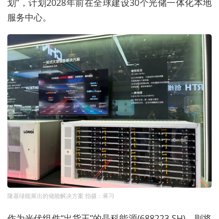
划”，计划2028年前在全球建设30个光储一体化本地
服务中心。
隆基绿能展出的储能解决方案 拍摄：蒋习
作为光伏组件“出货王”的晶科能源
(688223.SH)
，则将