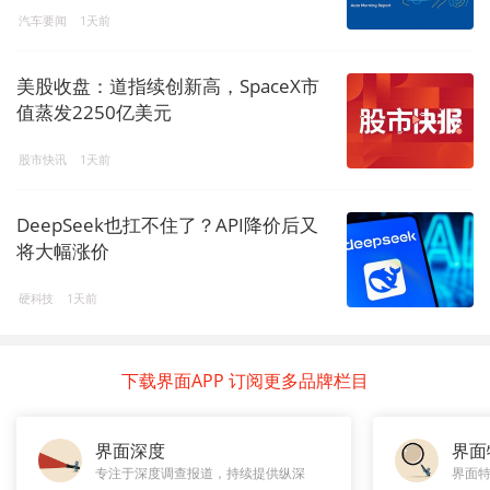
汽车要闻
1天前
美股收盘：道指续创新高，SpaceX市
值蒸发2250亿美元
股市快讯
1天前
DeepSeek也扛不住了？API降价后又
将大幅涨价
硬科技
1天前
下载界面APP 订阅更多品牌栏目
界面深度
界面
专注于深度调查报道，持续提供纵深
界面