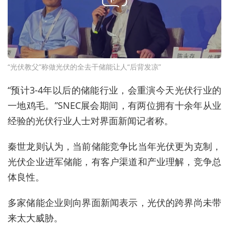
“光伏教父”称做光伏的全去干储能让人“后背发凉”
“预计
3-4
年以后的储能行业，会重演今天光伏行业的
一地鸡毛。”
SNEC
展会期间，有两位拥有十余年从业
经验的光伏行业人士对界面新闻记者称。
秦世龙则认为，
当前储能竞争比当年光伏更为克制，
光伏企业进军储能，有客户渠道和产业理解，竞争总
体良性。
多家储能企业则向界面新闻表示，光伏的跨界尚未带
来太大威胁。