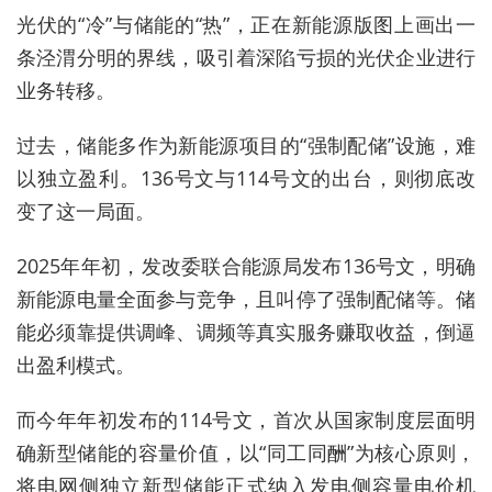
光伏的“冷”与储能的“热”，正在新能源版图上画出一
条泾渭分明的界线，吸引着深陷亏损的光伏企业进行
业务转移。
过去，储能多作为新能源项目的“强制配储”设施，难
以独立盈利。
136
号文与
114
号文的出台，则彻底改
变了这一局面。
2025
年年初，发改委联合能源局发布
136
号文，明确
新能源电量全面参与竞争，且叫停了强制配储等。储
能必须靠提供调峰、调频等真实服务赚取收益，倒逼
出盈利模式。
而今年年初发布的
114
号文，首次从国家制度层面明
确新型储能的容量价值，以“同工同酬”为核心原则，
将电网侧独立新型储能正式纳入发电侧容量电价机