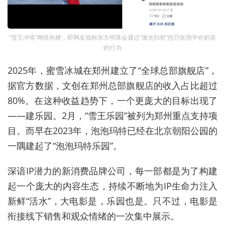
“雪王冲塔”网络热梗，即网友戏称东方明珠会通过“激光扫射”惩罚饮用平价奶茶
的行为
2
025年，蜜雪冰城在郑州建立了“全球总部旗舰店”，
据官方数据，文创
在郑州总部旗舰店的收入占比超过
80%。
在这种收益趋势下，一个更庞大的目标出现了
——建乐园。2月，“雪王乐园”被列为郑州重点支持项
目。而早在2023年，泡泡玛特已经在北京朝阳公园的
一隅建起了“泡泡玛特乐园”。
深谙IP潜力的新消费品牌公司，每一部都是为了构建
起一个庞大的内容生态，持续不断地为IP生命力注入
新鲜“活水”，大电影是，乐园也是。只不过，
电影是
衔接线下销售和观众情绪的一次集中展示
。