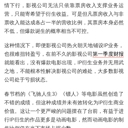
情下行，
影视公司无法只依靠票房收入支撑业务运
营，只能寄希望于衍生收益
。
可
是
但凡
票房收入与非
票收入
能达成
各占一半的营收比例，
其票房本身必然
不低
，但
爆款诞生的概率
相当不可控
。
这种情况下，即便影视公司热火朝天地铺设IP业务，
也很难扭转盈亏，在前不久的影视公司
第一季度财报
就能看出，没有爆款电影出现，IP衍生业务并无用武
之地，不能根本性解决影视公司的难处，大多数影视
公司处于亏损状态。
春节档的《飞驰人生3》《镖人》等电影虽然创造了
不错的成绩，但这种成绩并未有效转化为IP衍生商业
价值。这让一个更严峻的问题摆在了台前，有益于进
行IP衍生的作品更多是动画电影，然而动画电影的制
作比例仍在当下市场占据少数。