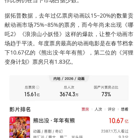
据拓普数据，去年过亿票房动画以15~20%的数量贡
献动画市场75%~85%的票房，而今年
尚未出现
《哪
吒2》《浪浪山小妖怪》
这样的
爆款，让整个动画市
场趋于平淡。
年度
票房最高的动画电影是在春节档拿
下10.67亿的《熊出没·年年有熊》，第二位的《河狸
变身计划》票房只有1.83亿。