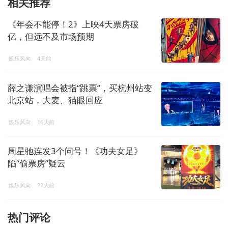
相关推荐
《年会不能停！2》上映4天票房破
亿，但远不及市场预期
娱乐风向
4天前
薛之谦演唱会被指“跳票”，买杭州站变
北京站，大麦、猫眼回应
娱乐风向
16天前
周星驰连发3个问号！《功夫女足》
陷“偷票房”疑云
娱乐风向
22天前
热门评论