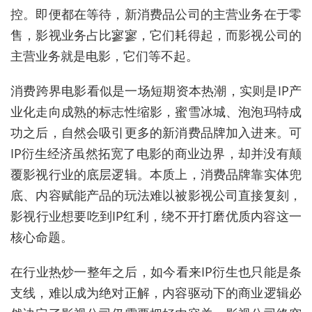
控。即便都在等待，新消费品公司的主营业务在于零
售，影视业务占比寥寥，它们耗得起，而影视公司的
主营业务就是电影，它们等不起。
消费跨界电影
看似是一场
短期资本热潮，
实则是
IP产
业化走向成熟的标志性缩影
，
蜜雪冰城
、
泡泡玛特成
功
之后，自然会吸引更多的
新
消费品牌加入进来
。可
IP衍生经济虽然拓宽了电影的商业边界，却并没有颠
覆影视行业的底层逻辑。本质上，消费品牌靠实体兜
底、内容赋能产品的玩法难以被影视公司直接复刻，
影视行业想要吃到IP红利，绕不开打磨优质内容这一
核心命题。
在行业热炒一整年之后
，
如今看来
IP
衍生
也
只
能
是条
支线
，
难以成为
绝对正解，内容驱动下的商业逻辑必