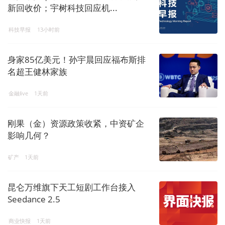
新回收价；宇树科技回应机...
科技早报
13小时前
身家85亿美元！孙宇晨回应福布斯排
名超王健林家族
金融live
1天前
刚果（金）资源政策收紧，中资矿企
影响几何？
矿产
1天前
昆仑万维旗下天工短剧工作台接入
Seedance 2.5
商业快报
1天前