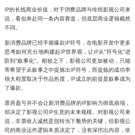
IP的长线商业价值
，
对于消费品牌与传统影视公司来
说，看似奔赴同一条内容赛道，
但
底层商业逻辑
截然
不同。
新消费品牌
已经
手握爆款IP
符号
，在电影开发中更多
思考如何充分地构建起IP世界观，让IP从“符号化”进
阶到“叙事化”。相较之下，影视公司更加被动，只能
寄希望于从叙事之中提炼出IP符号，而提炼的
成功率
很大程度取决于作品热度，IP成立的前提是
叙事成为
了爆款
。
票房盈亏并不
会
让新消费品牌的IP影响力彻底崩塌，
却决定了影视公司IP生意的未来规模。
对影视公司来
说，非票收入诚然是扭转当下颓势的关键，但影视公
司的商业运作逻辑本质决定了，
没有深挖出内容，依