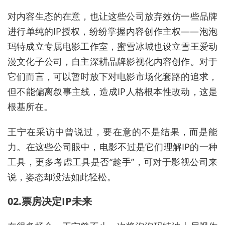
对内容生态的在意，也让这些公司放弃效仿一些品牌
进行单纯的IP授权，
纷纷掌握内容创作主权——泡泡
玛特成立专属电影工作室，蜜雪冰城也设立雪王爱动
漫文化子公司，自主深耕品牌影视化内容创作。
对于
它们而言，可以暂时放下对电影市场化套路的追求，
但
不能偏离
叙事
主线
，
造成
IP人格根本
性
改动
，
这是
根基所在。
王
宁在采访中曾说过，要在意的不是结果，而是能
力。在这些公司眼中，电影不过
是它们理解IP的一种
工具
，更多考虑工具是否“趁手”，可
对于影视公司来
说
，
姿态却没法如此轻松
。
02.票房决定IP未来