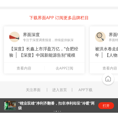
下载界面APP 订阅更多品牌栏目
界面深度
界面
专注于深度调查报道，持续提供纵深
界面
【深度】长鑫上市浮盈万亿，“合肥经
被洪水卷走
验
【深度】中国新能源告别“规模
年
【人物
崇拜”
长”：
查看内容
去APP订阅
查看内容
关注界面
进入首页
APP下载
“锂业双雄”净利齐翻番，扣非净利却呈“冷暖”两
打开
级