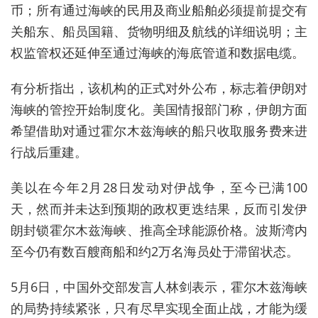
币；所有通过海峡的民用及商业船舶必须提前提交有
关船东、船员国籍、货物明细及航线的详细说明；主
权监管权还延伸至通过海峡的海底管道和数据电缆。
有分析指出，该机构的正式对外公布，标志着伊朗对
海峡的管控开始制度化。
美国情报部门称，伊朗方面
希望借助对通过霍尔木兹海峡的船只收取服务费来进
行战后重建。
美以在今年
2月28日
发动对伊战争，至今已满100
天，然而
并未达到预期的政权更迭结果，反而引发伊
朗封锁霍尔木兹海峡、推高全球能源价格。
波斯湾内
至今仍有数百艘商船和约2万名海员处于滞留状态。
5月6日，中国外交部发言人林剑表示，霍尔木兹海峡
的局势持续紧张，只有尽早实现全面止战，才能为缓