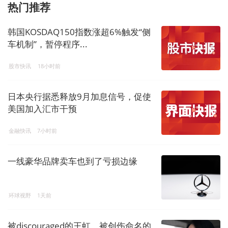
热门推荐
韩国KOSDAQ150指数涨超6%触发“侧
车机制”，暂停程序...
股市快讯
18小时前
日本央行据悉释放9月加息信号，促使
美国加入汇市干预
金融快讯
7小时前
一线豪华品牌卖车也到了亏损边缘
环球视野
1天前
被discouraged的王虹，被创伤命名的