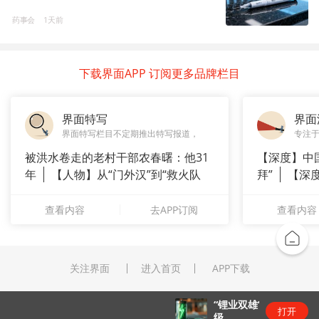
药事会
1天前
下载界面APP 订阅更多品牌栏目
界面特写
界面
界面特写栏目不定期推出特写报道，
专注
被洪水卷走的老村干部农春曙：他31
【深度】中
年
【人物】从“门外汉”到“救火队
拜”
【深
长”：
上风电何
查看内容
去APP订阅
查看内容
关注界面
进入首页
APP下载
“锂业双雄”净利齐翻番，扣非净利却呈“冷暖”两
打开
级