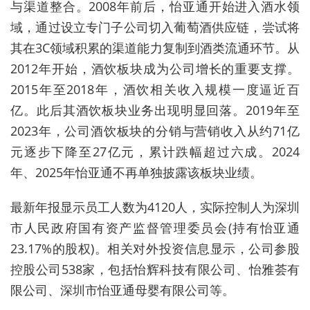
与渠道整合。
2008
年前后，怡亚通开始进入酒水领
域，通过设立专门子公司切入葡萄酒供应链，尝试将
其在
3C
领域积累的渠道能力复制到酒类流通环节。从
2012
年开始，酒饮板块成为公司增长的重要支撑。
2015
年至
2018
年，酒饮相关收入规模一度逼近百
亿。此后其酒饮板块业务出现明显回落。
2019
年至
2023
年，公司酒饮板块的分销与营销收入从约
71
亿
元逐步下降至
27
亿元，累计跌幅超过六成。
2024
年、
2025
年怡亚通不再单独披露该板块业绩。
最新年报显示员工人数为
4120
人，实际控制人为深圳
市人民政府国有资产监督管理委员会
(
持有怡亚通
23.17%
的股权
)
。相关对外投资信息显示，公司参股
控股公司
538
家，包括怡辉科技有限公司、怡雅荟有
限公司、深圳市怡亚通母婴有限公司等。