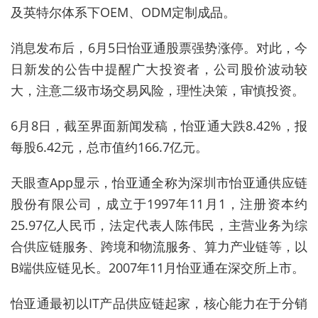
及英特尔体系下
OEM
、
ODM
定制成品。
消息发布后，
6
月
5
日怡亚通股票强势涨停。对此，今
日新发的公告中提醒广大投资者，公司股价波动较
大，注意二级市场交易风险，理性决策，审慎投资。
6
月
8
日，截至界面新闻发稿，怡亚通大跌8
.42%
，报
每股
6.42
元，总市值约
166.7
亿元。
天眼查
App
显示，怡亚通全称为深圳市怡亚通供应链
股份有限公司，成立于
1997
年
11
月
1
，注册资本约
25.97
亿人民币，法定代表人陈伟民，主营业务为综
合供应链服务、跨境和物流服务、算力产业链等，以
B
端供应链见长
。
2007
年
11
月怡亚通在深交所上市。
怡亚通最初以
IT
产品供应链起家，核心能力在于分销