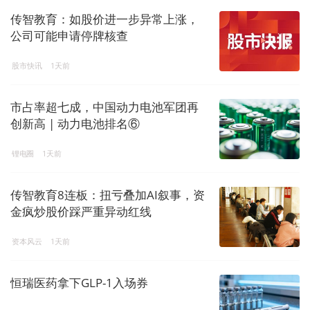
传智教育：如股价进一步异常上涨，
公司可能申请停牌核查
股市快讯
1天前
市占率超七成，中国动力电池军团再
创新高 | 动力电池排名⑥
锂电圈
1天前
传智教育8连板：扭亏叠加AI叙事，资
金疯炒股价踩严重异动红线
资本风云
1天前
恒瑞医药拿下GLP-1入场券