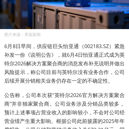
图片来源：界面新闻
6
月
8
日早间，供应链巨头
怡亚通（
002183.SZ
）紧急
补发一份《说明公告》，就
6
月
4
日怡亚通正式成为英
特尔
2026
解决方案聚合商的消息发布补充说明并做出
风险提示，称公司目前与英特尔没有业务合作，公司
后续开展分销相关业务仍存在一定的不确定性。
公告称，公司本次获
“
英特尔
2026
官方解决方案聚合
商
”
并非独家聚合商。公司业务涉及分销品类较多，
预计上述事项占营业收入的影响较小，不会对公司经
营业绩产生重大影响。根据公司此前披露的
2025
年年