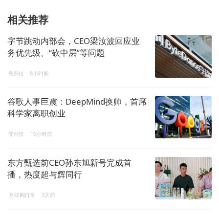
相关推荐
字节跳动内部会，CEO梁汝波回应业
务优先级、“砍中层”等问题
硬科技
8小时前
谷歌人事巨震：DeepMind换帅，首席
科学家离职创业
硬科技
16小时前
东方甄选前CEO孙东旭新号完成首
播，热度超与辉同行
互联网日常
3天前