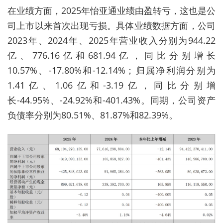
在业绩方面，
2025
年怡亚通业绩由盈转亏，这也是公
司上市以来首次出现亏损。具体业绩数据方面，公司
2023
年、
2024
年、
2025
年营业收入分别为
944.22
亿、
776.16
亿和
681.94
亿，同比分别增长
10.57%
、-17.80%和
-12.14%
；归属净利润分别为
1.41
亿、
1.06
亿和
-3.19
亿，同比分别增
长
-44.95%
、
-24.92%
和
-401.43%。
同期，公司资产
负债率分别为
80.51%
、
81.87%
和
82.39%
。