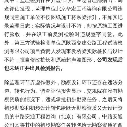
其中，监理检测存在弄虚作假。应急管理部指出，
调
查评估发现，监理单位北京华宏工程咨询有限公司违
规同意施工单位不按图纸施工将系梁抬升，不如实记
录监理日志；实际情况与设计不符，却按原施工图进
行验收，并在竣工前复测检验时违规签字同意。
此
外，
第三方试验检测单位原陕西交建公路工程试验检
测有限公司项目负责人发现事发桥梁实际桩长与设计
不符，擅自修改桩长和原始超声波图形，
公司发现后
也未纠正并出具检测报告。
除监理环节弄虚作假外，勘察设计环节还存在违法分
包、转包行为。
调查评估
报告显示，交规院在没有勘
察资质的情况下，违规承揽初步勘察任务，之后又将
初步勘察和初步设计转包给既无勘察资质又无设计资
质的中路安通工程咨询（北京）有限公司，中路安通
公司又将其中的初步勘察任务转包给无勘察资质的西