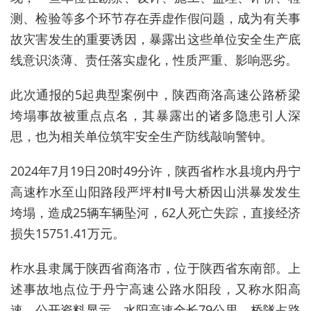
测、检验等多个环节存在弄虚作假问题，成为有关事
故灾害发生的重要诱因，暴露出这些单位安全生产底
线意识淡薄、责任落实虚化，性质严重、影响恶劣。
此次通报的5起典型案例中，陕西商洛高速公路桥梁
垮塌事故被重点点名，其暴露出的诸多隐患引人深
思，也为相关单位筑牢安全生产防线敲响警钟。
2024年7月19日
20时49分许
，
陕西省
柞水县境内丹宁
高速柞水至山阳路段严坪村Ⅱ号大桥因山洪暴发发生
垮塌，造成25辆车辆坠河，62人死亡失踪，直接经济
损失15751.41万元。
柞水县隶属于陕西省商洛市，位于陕西省东南部。上
述事故地点位于丹宁高速公路水阳段，又称水阳高
速。公开资料显示，水阳高速全长79公里，桥隧占路