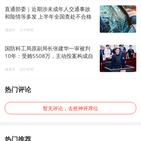
直通部委｜近期涉未成年人交通事故
和险情等多发 上半年全国查处不合格
电子秤8544台
政前方
21小时前
国防科工局原副局长张建华一审被判
10年：受贿5508万，主动投案构成自
首
政前方
22小时前
热门评论
暂无评论，去抢神评席位
热门推荐