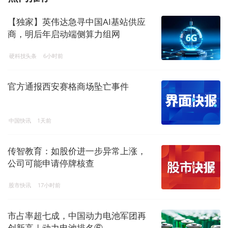
【独家】英伟达急寻中国AI基站供应
商，明后年启动端侧算力组网
硬科技头条
6小时前
官方通报西安赛格商场坠亡事件
中国快讯
1天前
传智教育：如股价进一步异常上涨，
公司可能申请停牌核查
股市快讯
17小时前
市占率超七成，中国动力电池军团再
创新高 | 动力电池排名⑥