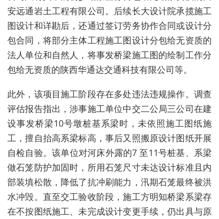
安远通岩土工程有限公司。后续长大设计院承揽施工
图设计和详勘后，还通过签订劳务协作合同或设计分
包合同，将部分主体工程施工图设计分包给无资质的
法人单位和自然人，将事发桥梁施工图的绘制工作分
包给无资质的陕西华通达交通科技有限公司等。
此外
，
该项目施工阶段存在多处违法违规操作。
调查
评估报告指出，
涉事施工单位中交二公局三公司在建
设事发桥梁10号墩桩基系梁时，未依照施工图纸施
工，擅自抬高系梁标高，事后又照搬原设计图纸开展
自检
自验
。该单位对河床外露的7 至11号桩基、系梁
做石笼防护加固时，所用石笼
尺寸
未达设计标准
且内
部
装填松散，降低了抗冲刷能力，汛期石笼最终被洪
水冲毁。直至交工验收阶段，施工方
明知
桥梁系梁存
在不按图纸施工
、
未完成设计变更手续
，
仍出具与原