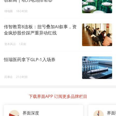
锂电圈
18小时前
传智教育8连板：扭亏叠加AI叙事，资
金疯炒股价踩严重异动红线
资本风云
1天前
恒瑞医药拿下GLP-1入场券
药事会
21小时前
下载界面APP 订阅更多品牌栏目
界面深度
界面