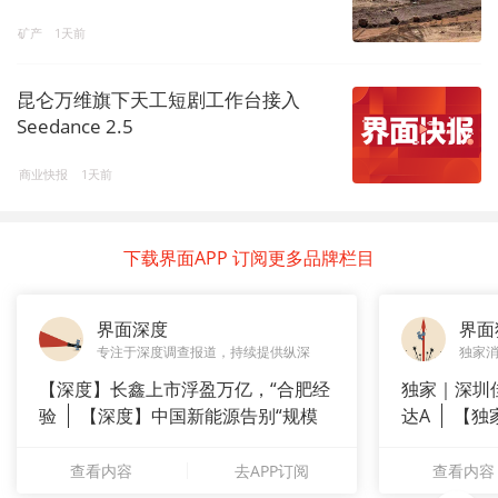
矿产
1天前
昆仑万维旗下天工短剧工作台接入
Seedance 2.5
商业快报
1天前
下载界面APP 订阅更多品牌栏目
界面深度
界面
专注于深度调查报道，持续提供纵深
独家
【深度】长鑫上市浮盈万亿，“合肥经
独家｜深圳
验
【深度】中国新能源告别“规模
达A
【独
崇拜”
站供应商
查看内容
去APP订阅
查看内容