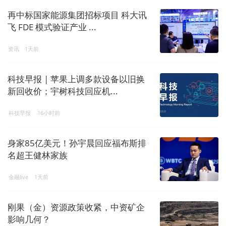
再中标国家能源集团招标项目 科大讯
飞 FDE 模式验证产业 ...
资讯
1天前
科技早报 | 苹果上调多款设备以旧换
新回收价；宇树科技回应机...
科技早报
16小时前
身家85亿美元！孙宇晨回应福布斯排
名超王健林家族
金融live
1天前
刚果（金）资源政策收紧，中资矿企
影响几何？