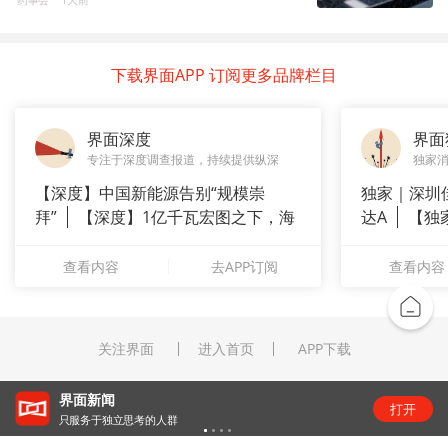
下载界面APP 订阅更多品牌栏目
界面深度
界面
专注于深度调查报道，持续提供纵深
独家
【深度】中国新能源告别“规模崇
独家｜深圳
拜”
【深度】1亿千瓦宏图之下，海
达A
【独
上风电何
站供应商
查看内容
去APP订阅
查看内容
关注界面
进入首页
APP下载
“锂业双雄”净利齐翻番，扣非净利却呈“冷暖”两
打开
级