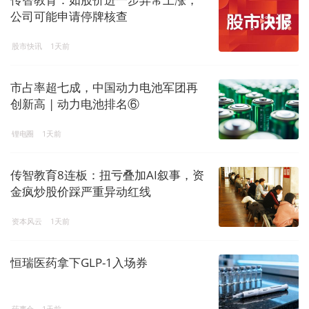
公司可能申请停牌核查
股市快讯
1天前
市占率超七成，中国动力电池军团再
创新高 | 动力电池排名⑥
锂电圈
1天前
传智教育8连板：扭亏叠加AI叙事，资
金疯炒股价踩严重异动红线
资本风云
1天前
恒瑞医药拿下GLP-1入场券
药事会
1天前