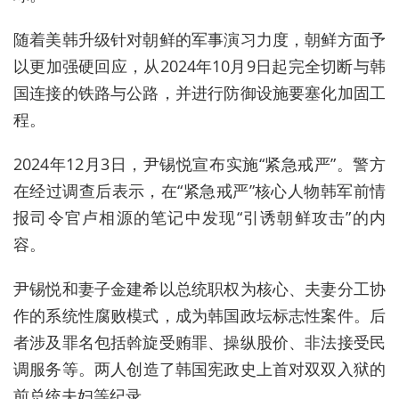
随着美韩升级针对朝鲜的军事演习力度，朝鲜方面予
以更加强硬回应，从2024年10月9日起完全切断与韩
国连接的铁路与公路，并进行防御设施要塞化加固工
程。
2024年12月3日，尹锡悦宣布实施“紧急
戒严
”。警方
在经过调查后表示，在“紧急
戒严
”核心人物韩军前情
报司令官卢相源的笔记中发现“引诱朝鲜攻击”的内
容。
尹锡悦和妻子金建希以总统职权为核心、夫妻分工协
作的系统性腐败模式‌，成为韩国政坛标志性案件。后
者涉及罪名包括斡旋受贿罪‌、操纵股价、非法接受民
调服务‌等。两人创造了韩国宪政史上首对双双入狱的
前总统夫妇等纪录‌。