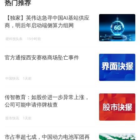
热门推荐
【独家】英伟达急寻中国AI基站供应
商，明后年启动端侧算力组网
硬科技头条
13小时前
官方通报西安赛格商场坠亡事件
中国快讯
1天前
传智教育：如股价进一步异常上涨，
公司可能申请停牌核查
股市快讯
1天前
市占率超七成，中国动力电池军团再