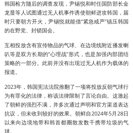
韩国检方随后的调查发现，尹锡悦和时任国
防部长金
龙显等人试图通过无人机事件诱使朝鲜进攻韩国，届
时只要朝方开火，尹锡悦就能借“紧急
戒严
”镇压韩国
的在野党、封锁国会。
互相
投放含有宣传物品的气球、在边境线附近播发喇
叭等是双方长期的“心理战”形式，也是加强内部团结
策略的一部分。此前并没有出现过无人机作为载体的
报道。
2023年，韩国宪法法院推翻了一项将投放反朝气球行
为有罪化的法律，称该法律限制了言论自由。这激起
了朝鲜的强烈不满，并多次通过声明和官方渠道表达
抗议，但未收到较好的效果。朝鲜自2024年5月28日
以来向
边境地带和韩首都圈散发
数千携带垃圾的气
球。