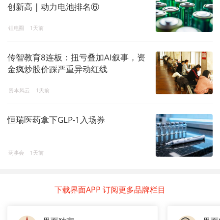
创新高 | 动力电池排名⑥
锂电圈
1天前
传智教育8连板：扭亏叠加AI叙事，资
金疯炒股价踩严重异动红线
资本风云
1天前
恒瑞医药拿下GLP-1入场券
药事会
1天前
下载界面APP 订阅更多品牌栏目