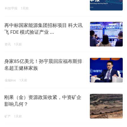
科技早报
1天前
再中标国家能源集团招标项目 科大讯
飞 FDE 模式验证产业 ...
资讯
1天前
身家85亿美元！孙宇晨回应福布斯排
名超王健林家族
金融live
1天前
刚果（金）资源政策收紧，中资矿企
影响几何？
矿产
1天前