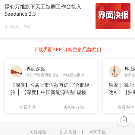
昆仑万维旗下天工短剧工作台接入
Seedance 2.5
商业快报
1天前
下载界面APP 订阅更多品牌栏目
界面深度
界面
专注于深度调查报道，持续提供纵深
独家
【深度】长鑫上市浮盈万亿，“合肥经
独家｜深圳
验
【深度】中国新能源告别“规模
达A
【独
崇拜”
站供应商
查看内容
去APP订阅
查看内容
关注界面
进入首页
APP下载