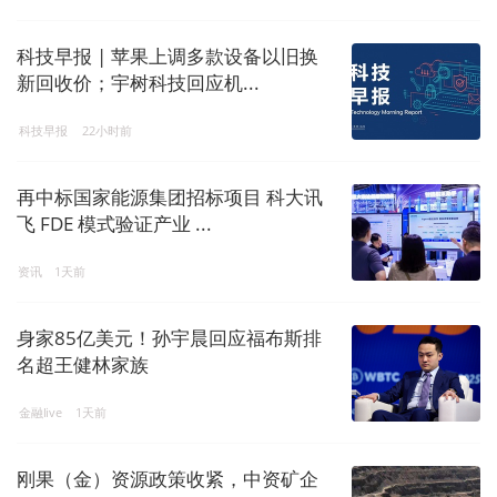
科技早报 | 苹果上调多款设备以旧换
新回收价；宇树科技回应机...
科技早报
22小时前
再中标国家能源集团招标项目 科大讯
飞 FDE 模式验证产业 ...
资讯
1天前
身家85亿美元！孙宇晨回应福布斯排
名超王健林家族
金融live
1天前
刚果（金）资源政策收紧，中资矿企