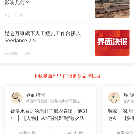
影响几何？
矿产
1天前
昆仑万维旗下天工短剧工作台接入
Seedance 2.5
商业快报
1天前
下载界面APP 订阅更多品牌栏目
界面特写
界面
界面特写栏目不定期推出特写报道，
独家
被洪水卷走的老村干部农春曙：他31
独家｜深圳
年
【人物】从“门外汉”到“救火队
达A
【独
长”：
站供应商
查看内容
去APP订阅
查看内容