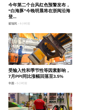
今年第二个台风红色预警发布，
“白海豚”今晚明晨将在浙闽沿海
登...
翟瑞民
·
4小时前
受输入性和季节性等因素影响，
7月PPI同比涨幅回落至3.5%
辛圆
·
6小时前