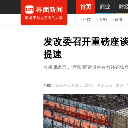
首页
商业
财
科技
金融
证券
发改委召开重磅座谈
提速
分析师表示，“六张网”建设将有力补齐城
辛圆
2026年06月16日 10:55
浏览 23w
来源：