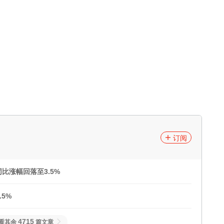
订阅
比涨幅回落至3.5%
5%
4715
看其余
篇文章