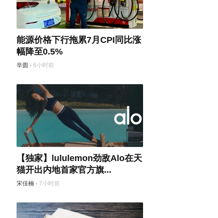
能源价格下行拖累7月CPI同比涨
幅降至0.5%
辛圆
·
6小时前
【独家】lululemon劲敌Alo在天
猫开出内地首家官方旗...
宋佳楠
·
7小时前