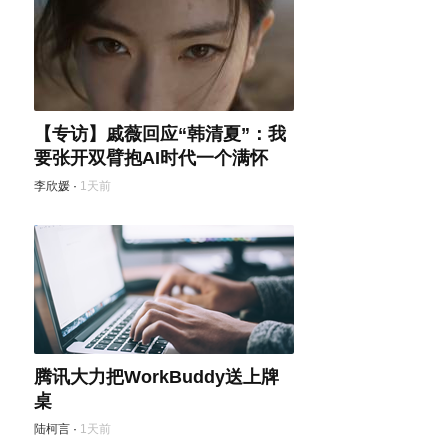
【专访】戚薇回应“韩清夏”：我
要张开双臂抱AI时代一个满怀
李欣媛
·
1天前
腾讯大力把WorkBuddy送上牌
桌
陆柯言
·
1天前