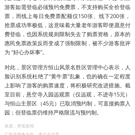
游客如需登临必须预约免费票，不支持购买全价登临
票，而线上每日免费票配额仅150张、线下200张，
抢票成功率极低，这意味着大量老年游客即便愿意付
费登临，也因系统规则限制失去了购票资格，原本的
惠民免票政策反而变成了强制限制，被不少游客批评
为 “好心办坏事”。
对此，景区管理方恒山风景名胜区管理中心表示，人
脸识别系统杜绝了“黄牛票”乱象，也的确在一定程度
上影响了游客的购票速度，将积极研究改进措施。截
至目前，悬空寺入园远观票（仅远观，不进寺15元）
与恒山主景区（45元）已取消预约制，可直接购票入
园；但登临票仍维持严格限流与预约制。
来源：界面新闻
广告等商务合作，
请点击这里