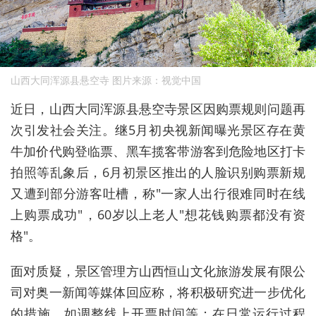
山西大同浑源县悬空寺 图片来源：视觉中国
近日，山西大同浑源县悬空寺景区因购票规则问题再
次引发社会关注。继5月初央视新闻曝光景区存在黄
牛加价代购登临票、黑车揽客带游客到危险地区打卡
拍照等乱象后，6月初景区推出的人脸识别购票新规
又遭到部分游客吐槽，称"一家人出行很难同时在线
上购票成功"，60岁以上老人"想花钱购票都没有资
格"。
面对质疑，景区管理方
山西恒山文化旅游发展有限公
司
对奥一新闻等媒体回应称，将积极研究进一步优化
的措施，如调整线上开票时间等；在日常运行过程