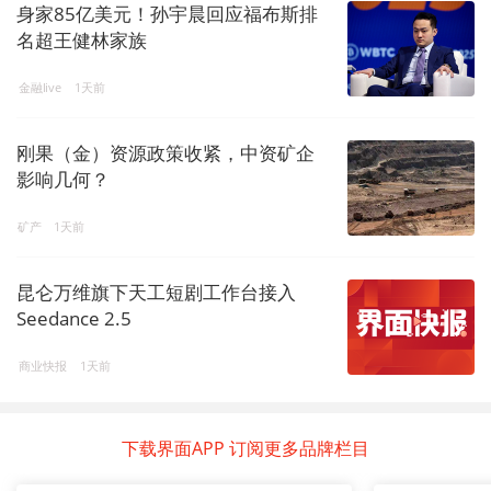
身家85亿美元！孙宇晨回应福布斯排
名超王健林家族
金融live
1天前
刚果（金）资源政策收紧，中资矿企
影响几何？
矿产
1天前
昆仑万维旗下天工短剧工作台接入
Seedance 2.5
商业快报
1天前
下载界面APP 订阅更多品牌栏目