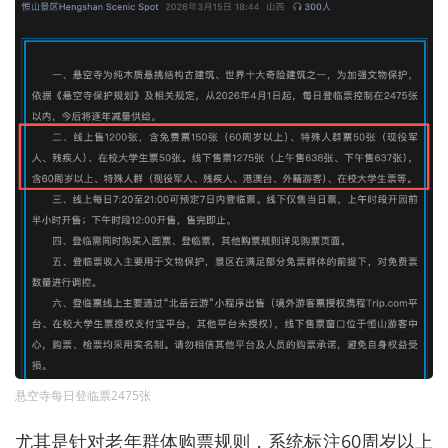
悬空寺每日登临票2475张
尤其是针对老年群体购票规则，系统标注60周岁以上