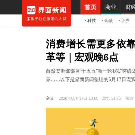
首页
商业
财
科技
金融
证券
消费增长需更多依
革等｜宏观晚6点
自然资源部部署“十五五”新一轮找矿突破
策……以下是界面新闻整理的6月17日宏
辛圆
2026年06月17日 10:00
浏览 21.7w
来源