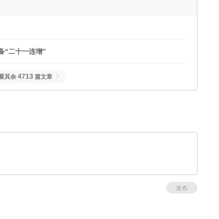
备“二十一连增”
4713
看其余
篇文章
发布