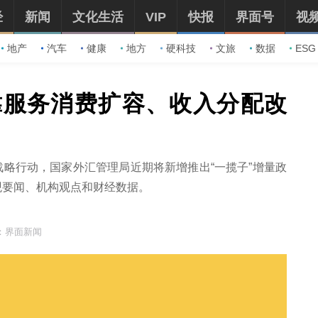
经
新闻
文化生活
VIP
快报
界面号
视
地产
汽车
健康
地方
硬科技
文旅
数据
ESG
靠服务消费扩容、收入分配改
战略行动，国家外汇管理局近期将新增推出“一揽子”增量政
观要闻、机构观点和财经数据。
：界面新闻