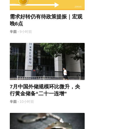
需求好转仍有待政策提振｜宏观
晚6点
辛圆
·
9小时前
7月中国外储规模环比微升，央
行黄金储备“二十一连增”
辛圆
·
10小时前