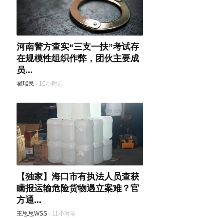
河南警方查实“三支一扶”考试存
在规模性组织作弊，团伙主要成
员...
翟瑞民
·
10小时前
【独家】海口市有执法人员查获
瞒报运输危险货物遇立案难？官
方通...
王思思WSS
·
11小时前