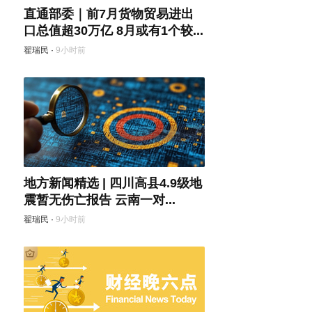
直通部委｜前7月货物贸易进出
口总值超30万亿 8月或有1个较...
翟瑞民
·
9小时前
地方新闻精选 | 四川高县4.9级地
震暂无伤亡报告 云南一对...
翟瑞民
·
9小时前