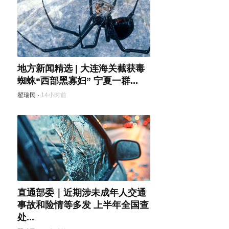
地方新闻精选 | 大连海关截获毒
蜘蛛“西部黑寡妇” 宁夏一群...
翟瑞民
·
14小时前
直通部委｜近期涉未成年人交通
事故和险情等多发 上半年全国查
处...