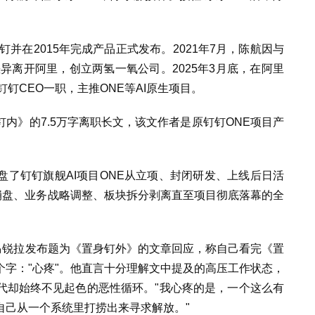
钉并在2015年完成产品正式发布。2021年7月，陈航因与
差异离开阿里，创立两氢一氧公司。2025年3月底，在阿里
钉CEO一职，主推ONE等AI原生项目。
内》的7.5万字离职长文，该文作者是原钉钉ONE项目产
了钉钉旗舰AI项目ONE从立项、封闭研发、上线后日活
崩盘、业务战略调整、板块拆分剥离直至项目彻底落幕的全
马锐拉发布题为《置身钉外》的文章回应，称自己看完《置
三个字："心疼"。他直言十分理解文中提及的高压工作状态，
代却始终不见起色的恶性循环。"我心疼的是，一个这么有
自己从一个系统里打捞出来寻求解放。"