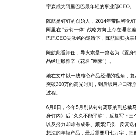
宇森成为阿里巴巴最年轻的事业部CEO。
陈航是钉钉的创始人，2014年带队孵化钉
阿里在 "云钉一体" 战略方向上存在理念
巴巴CEO吴泳铭的邀请下，陈航回归执掌钉
陈航此番卸任，导火索是一篇名为《置身钉
品经理滕雅辛（花名 "幽素"）。
她在文中以一线核心产品经理的视角，复盘
突破300万的高光时刻，到后续用户口碑
过程。
6月8日，今年5月刚从钉钉离职的副总裁
身钉内》后 "久久不能平静"，反复写下
以及努力却难有成果、频繁汇报、反复迭
想法的年轻产品，最后需要用七万字，把