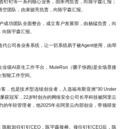
责钉钉等一系列核心业务，由朱鸿负责，向
陈宇森汇报；
的悟空团队，由束骏亮负责，向
陈宇森汇报
。
户成功团队全面整合，成立客户发展部，由杨猛负责，向
，向
陈宇森汇报
。
代公司各业务系统，让一切系统易于被Agent使用，由邓
业级AI原生工作平台，MuleRun（骡子快跑)是全场景接
生智能工作空间。
客，也是技术型连续创业者，入选福布斯亚洲“30 Under
中屡获冠军，22岁时创办的网络安全公司长亭科技被阿里云
的年轻管理者，他2025年在阿里云内部创业，带领研发
：陈航卸任钉钉CEO，陈宇森接棒。接任钉钉CEO后，陈