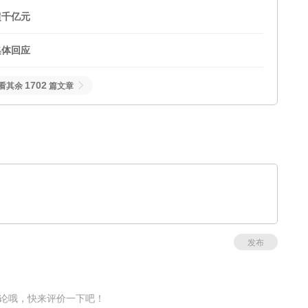
超千亿元
集体回应
1702
看其余
篇文章
发布
论哦，快来评价一下吧！