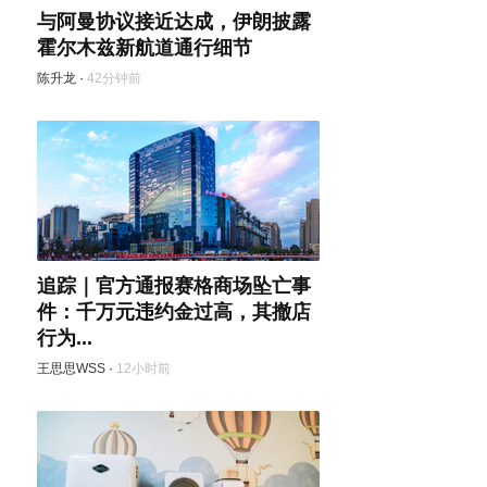
与阿曼协议接近达成，伊朗披露
霍尔木兹新航道通行细节
陈升龙
·
42分钟前
追踪｜官方通报赛格商场坠亡事
件：千万元违约金过高，其撤店
行为...
王思思WSS
·
12小时前