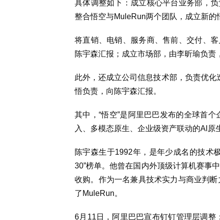
具体调整如下：
成立核心平台业务部，负
整合悟空与MuleRun两个团队，成立新
将直销、电销、服务商、售前、交付、客
陈宇森汇报；
成立市场部，由李昕瑜负责
此外，还成立
公司信息技术部，负责优化迭
悟负责，
向
陈宇森汇报
。
其中，“悟空”是阿里巴巴发布的全球首个企
入、多模态原生、企业级资产联动的Al原
陈宇森生于1992年，是年少成名的技术极
30”榜单。他曾在国内外顶级计算机赛事
收购。作为一名兼具技术实力与商业判断力
了MuleRun。
6月11日，阿里巴巴宣布钉钉管理层调整