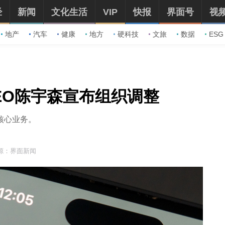
经
新闻
文化生活
VIP
快报
界面号
视
地产
汽车
健康
地方
硬科技
文旅
数据
ESG
EO陈宇森宣布组织调整
核心业务。
源：界面新闻