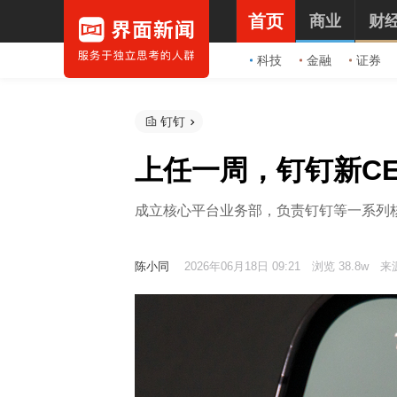
首页
商业
财
科技
金融
证券
钉钉
上任一周，钉钉新C
成立核心平台业务部，负责钉钉等一系列
陈小同
2026年06月18日 09:21
浏览 38.8w
来