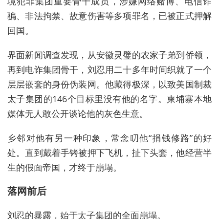
境犯罪集团重要骨干成员，涉嫌网络赌博、电信诈
骗、非法拘禁、故意伤害等多项罪名，已被正式押解
回国。
界面新闻调查发现，从安徽灵璧的农家子弟到侨领，
再到电诈集团骨干，刘忍用二十多年时间织就了一个
层层嵌套的身份伪装网。他藏得极深，以致美国制裁
太子集团的146个目标里没有他的名字。柬埔寨本地
媒体无人敢公开谈论他的灰色生意。
乡邻对他有另一种印象，常念叨他“捐钱修路”的好
处。直到戴着手铐被押下飞机，扯下头套，他经营半
生的假面帝国，才终于崩塌。
落网前后
刘忍的暴露，始于太子集团的全面崩塌。