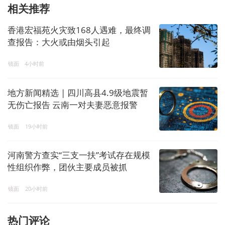
相关推荐
香港宏福苑火灾致168人遇难，最终调
查报告：大火或由烟头引起
镜面
4小时前
地方新闻精选 | 四川高县4.9级地震暂
无伤亡报告 云南一对夫妻恶意报警
172次被行拘
镜面
19小时前
河南警方查实“三支一扶”考试存在规模
性组织作弊，团伙主要成员被抓
镜面
20小时前
热门评论