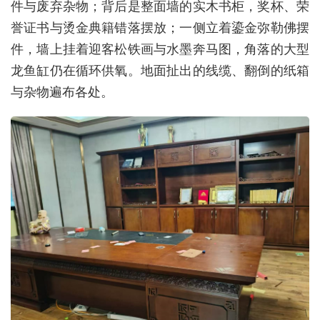
件与废弃杂物；背后是整面墙的实木书柜，奖杯、荣
誉证书与烫金典籍错落摆放；一侧立着鎏金弥勒佛摆
件，墙上挂着迎客松铁画与水墨奔马图，角落的大型
龙鱼缸仍在循环供氧。地面扯出的线缆、翻倒的纸箱
与杂物遍布各处。