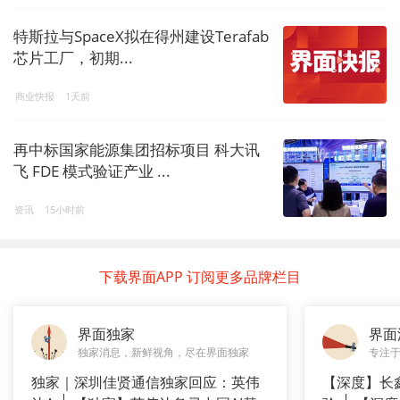
特斯拉与SpaceX拟在得州建设Terafab
芯片工厂，初期...
商业快报
1天前
再中标国家能源集团招标项目 科大讯
飞 FDE 模式验证产业 ...
资讯
15小时前
下载界面APP 订阅更多品牌栏目
界面独家
界面
独家消息，新鲜视角，尽在界面独家
专注
独家｜深圳佳贤通信独家回应：英伟
【深度】长