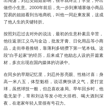
出闯荡，刘忍受姐姐影响，很早就终止了学业，外出
做些小生意。2000年前后，先一步到柬埔寨做小商品
贸易的姐姐看到当地商机，叫他一同赴柬发展，这成
了他人生的关键转折。
按照刘忍过去对外的说法，最初的生意朴素且辛苦，
他往返浙江义乌与金边，批发牙膏、日化用品等小商
品，走街串巷推销，靠薄利多销攒下第一笔本钱。这
段“白手起家”的经历，后来成了他励志人设的开篇素
材，多次出现在国内媒体的访谈中。
在同乡的早期记忆里，刘忍外形亮眼、性格讨喜：身
高一米八五，体型魁梧，说话爽快讲义气，爱打篮
球，虽然球技一般，但总喜欢凑局。早年回乡时，他
毫无架子，常和刘达等发小吃大排档、喝大酒到深
夜，在老家年轻人里很有号召力。