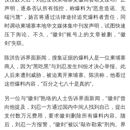
声明，逐条否认所有指控，称爆料为“恶意造谣、无
端污蔑”，扬言将通过法律途径追究爆料者责任，同
时调动柬埔寨本地华文媒体集中刊发声明，试图快速
压下舆论。不久，“徽剑”账号上的文章被删，“徽
剑”失联。
陈洪告诉界面新闻，搜集证据的爆料人是一位柬埔寨
商人，因为“黑吃黑”与刘忍发生纠纷才决心举报。此
人后来遭到威胁，被迫离开柬埔寨。陈洪称，他看过
这些爆料内容，“百分之七八十是真的”。
另一位与“徽剑”熟络的人士告诉界面新闻，“徽剑”曾
向他提及，刘忍一方通过国内中间人找到自己，提出
支付数万元费用，要求徽剑删除所有爆料内容。随
后，刘忍一方报警，“徽剑”被以“敲诈勒索”刑拘。界