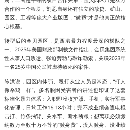
合作的一个板块，刘忍自身还有独立的放贷、矿山、
园区、工程等庞大产业版图，“徽帮”才是他真正的核
心根基。
转型后的金贝园区，是西港暴力程度最深的梯队之
一。2025年美国财政部制裁文件指出，金贝集团系统
性从事人口贩运、
强迫劳动
与敲诈勒索，关联2023年
一名25岁中国公民被虐待致死的案件。
陈洪说，园区内体罚、殴打从业人员是常态，“打人
像杀鸡一样”。多名脱困受害者的讲述也印证了这套
标准化暴力体系：入职即没收护照、手机，实行军事
化管理，日均工作16-18小时；完不成业绩会遭电棍
击打、竹条抽背、关水牢、断水断粮；想离职必须缴
纳数万至数十万不等的“赎身费”，没人赎身、没业绩