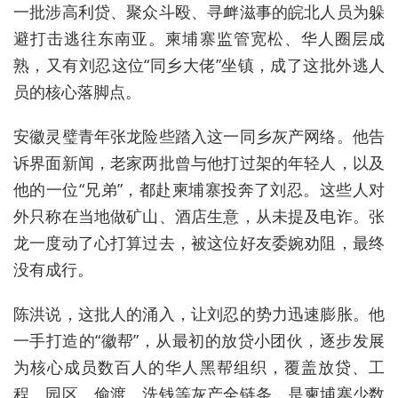
一批涉高利贷、聚众斗殴、寻衅滋事的皖北人员为躲
避打击逃往东南亚。柬埔寨监管宽松、华人圈层成
熟，又有刘忍这位“同乡大佬”坐镇，成了这批外逃人
员的核心落脚点。
安徽灵璧青年张龙险些踏入这一同乡灰产网络。他告
诉界面新闻，老家两批曾与他打过架的年轻人，以及
他的一位“兄弟”，都赴柬埔寨投奔了刘忍。这些人对
外只称在当地做矿山、酒店生意，从未提及电诈。张
龙一度动了心打算过去，被这位好友委婉劝阻，最终
没有成行。
陈洪说，这批人的涌入，让刘忍的势力迅速膨胀。他
一手打造的“徽帮”，从最初的放贷小团伙，逐步发展
为核心成员数百人的华人黑帮组织，覆盖放贷、工
程、园区、偷渡、洗钱等灰产全链条，是柬埔寨少数