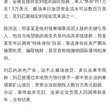
者，会被直接转卖到电诈园区抵账，单人“售价”约1万
至1.5万美元。赌场单日放贷资金流水可达数百万美
元，是刘忍最稳定的现金流来源之一。
陈洪说，郑某某是他对接柬埔寨高层人脉的关键引荐
人，包括当地望族的相关关系均由其牵线搭桥；郑某
某常年以拥有“特殊身份”自居，靠该身份在灰产圈实
施黑吃黑、骗取钱财，甚至宣称能撤销国际通缉犯身
份。
刘忍的灰色产业，远不止赌场放贷。多位在柬华商
称，刘忍曾通过本地势力强行接手一家中资企业的柬
埔寨矿山项目，受害企业前期投入数百万美元勘探、
办证，最终血本无归。这家企业负责人回国维权多
年，没有结果。