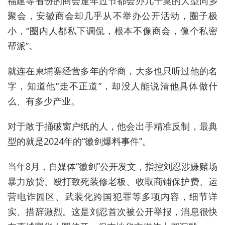
福建等省份的商会逢年过节都会办几十桌的大型同乡
聚会，安徽商会却几乎从不举办公开活动，圈子极
小，“圈内人都私下调侃，根本不像商会，像个私密
帮派”。
就连在柬埔寨经营多年的华商，大多也只听过他的名
字，知道他“走不正道”，却没人能说清他具体做什
么、有多少产业。
对于敢于捅破窗户纸的人，他会出手精准反制，最典
型的就是2024年的“徽剑爆料事件”。
当年8月，自媒体“徽剑”公开发文，指控刘忍涉嫌赌场
暴力放贷、殴打致死装修老板、收取商铺保护费、运
营电诈园区、武装化跨国犯罪等多项内容，细节详
实、措辞激烈。这是刘忍首次被公开举报，消息很快