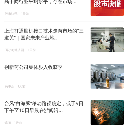
高于同行业平均水平，存在市场...
股市快讯
1天前
上海打通脑机接口技术走向市场的“三
道关” | 国家未来产业地...
两小时经济圈
1天前
创新药公司集体步入收获季
药事会
1天前
台风“白海豚”移动路径确定，或于9日
下午至10日早晨在浙闽沿...
镜面
1天前