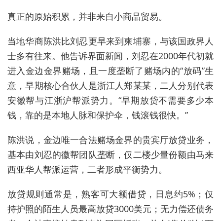
真正的原始积累，并非来自小商品贸易。
当地华商陈洪比刘忍更早来到柬埔寨，与该国政界人
士多有往来。他告诉界面新闻，刘忍在2000年代初就
进入金边金界赌场，且一度垄断了赌场内的“放码”生
意，早期核心合伙人是浙江人郑某某，二人分别代表
安徽帮与江浙沪帮派势力。“早期放贷不需要多少本
钱，靠的是本地人脉和保护伞，钱滚钱很快。”
陈洪说，金边唯一合法赌场金界的贵宾厅放贷业务，
基本由刘忍的徽帮团队垄断，仅二楼少量份额由马来
西亚华人帮派运营，二者形成平衡势力。
放贷规则通常是，熟客可大额借贷，日息约5%；仅
持护照的陌生人员最高放贷3000美元；无力偿还债务