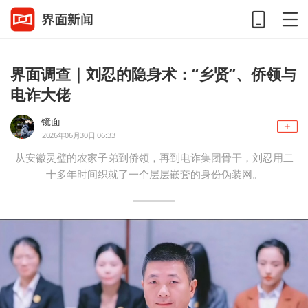
界面调查｜刘忍的隐身术：“乡贤”、侨领与
电诈大佬
镜面
2026年06月30日 06:33
从安徽灵璧的农家子弟到侨领，再到电诈集团骨干，刘忍用二
十多年时间织就了一个层层嵌套的身份伪装网。