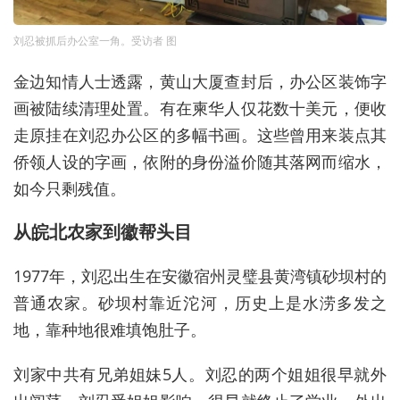
刘忍被抓后办公室一角。受访者 图
金边知情人士透露，黄山大厦查封后，办公区装饰字
画被陆续清理处置。有在柬华人仅花数十美元，便收
走原挂在刘忍办公区的多幅书画。这些曾用来装点其
侨领人设的字画，依附的身份溢价随其落网而缩水，
如今只剩残值。
从皖北农家到徽帮头目
1977年，刘忍出生在安徽宿州灵璧县黄湾镇砂坝村的
普通农家。砂坝村靠近沱河，历史上是水涝多发之
地，靠种地很难填饱肚子。
刘家中共有兄弟姐妹5人。刘忍的两个姐姐很早就外