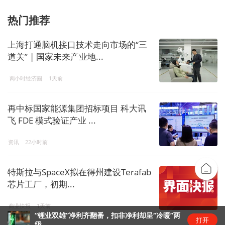
热门推荐
上海打通脑机接口技术走向市场的“三
道关” | 国家未来产业地...
两小时经济圈
1天前
再中标国家能源集团招标项目 科大讯
飞 FDE 模式验证产业 ...
资讯
22小时前
特斯拉与SpaceX拟在得州建设Terafab
芯片工厂，初期...
商业快报
1天前
“锂业双雄”净利齐翻番，扣非净利却呈“冷暖”两
打开
级